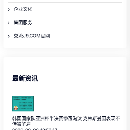
企业文化
集团服务
交流J9.COM官网
最新资讯
韩国国家队亚洲杯半决赛惨遭淘汰 克林斯曼因表现不
佳被解雇