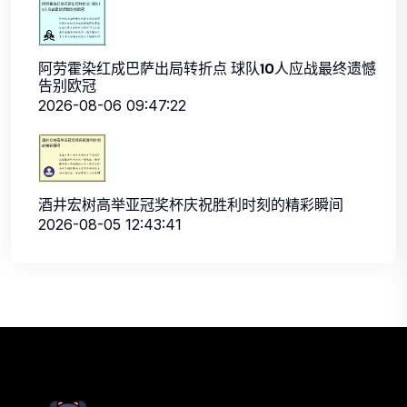
阿劳霍染红成巴萨出局转折点 球队10人应战最终遗憾
告别欧冠
2026-08-06 09:47:22
酒井宏树高举亚冠奖杯庆祝胜利时刻的精彩瞬间
2026-08-05 12:43:41