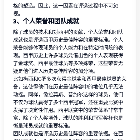
格的塑造。因此，这一因素在评选过程中不可忽
视。
3、个人荣誉和团队成就
除了球员的技术和对西甲的贡献，个人荣誉和团队
成就也是评选西甲历史最佳阵容的重要标准。个人
荣誉能够体现球员的个人能力和在特定时间段的表
现。西甲历史上许多球员凭借出色的个人表现获得
了金球奖、西甲最佳球员等多项殊荣，这些荣誉无
疑是他们进入历史最佳阵容的加分项。
比如梅西和C罗多次获得金球奖和西甲最佳球员的荣
誉，这使得他们在历史最佳阵容中的地位几乎无法
动摇。同样，像拉莫斯、普约尔这样的球员，他们
不仅为球队赢得了多个西甲冠军，还在重要比赛中
发挥了决定性作用。西甲联赛中的荣誉体系非常丰
富，除了个人奖项外，球队的胜利和冠军奖杯也是
衡量球员成就的重要标准。
团队成就也是评选历史最佳阵容的重要依据。在西