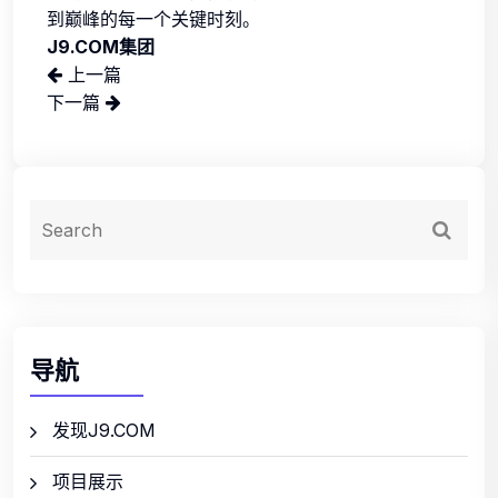
到巅峰的每一个关键时刻。
J9.COM集团
上一篇
下一篇
导航
发现J9.COM
项目展示