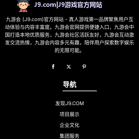
九游会 (J9.com)官方网站 - 真人游戏第一品牌聚焦用户互
动体验与内容丰富度。九游会官网提供便捷入口，九游会中
国打造本地优质服务，九游会社区活跃友好，九游会互动激
发交流热情，九游会内容多元有趣，陪伴用户探索数字娱乐
的无限可能。
导航
发现J9.COM
项目展示
企业文化
集团服务