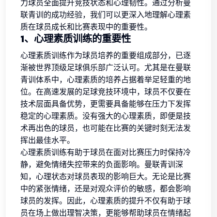
力球员全面提升竞技状态和心理韧性。通过分析曼
联青训的成功经验，我们可以更深入地理解心理素
质在球员成长和比赛表现中的重要性。
1、心理素质训练的重要性
心理素质训练作为球员培养的重要组成部分，已逐
渐被世界顶级足球俱乐部广泛认可。尤其是在曼联
青训体系中，心理素质的培养占据着举足轻重的地
位。在高速发展的足球竞技环境中，球员不仅要在
技术层面具备优势，更需要具备能够在压力下发挥
稳定的心理素质。没有强大的心理素质，即便是技
术再出色的球员，也可能在比赛的关键时刻无法发
挥出最佳水平。
心理素质训练有助于球员在面对比赛压力时保持冷
静，避免情绪失控带来的负面影响。曼联青训深
知，心理状态对球员表现的影响巨大。无论是比赛
中的紧张情绪，还是对观众评价的敏感，都会影响
球员的发挥。因此，心理素质的提升不仅有助于球
员在场上做出理智决策，更能够帮助球员在情绪起