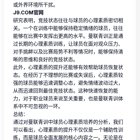
或外界环境所干扰。
J9.COM官网
研究表明，竞技状态往往与球员的心理素质密切相
关。一个在训练中能够保持稳定情绪的球员，往往
能够在比赛中发挥出更高的水平。曼联青训正是通
过长期的心理素质训练，让球员在面对观众压力、
对手挑衅以及比赛局势不利等情况时，能够保持清
晰的思维和良好的竞技状态。
此外，心理素质的提升还能够有效帮助球员恢复状
态。在经历了不理想的比赛或失误后，心理素质较
强的球员能够迅速调整心态，避免情绪波动过大，
从而迅速回到最佳竞技状态。这种快速恢复的能
力，对于职业球员来说至关重要，也是曼联青训体
系中不可忽视的一环。
总结：
通过对曼联青训中球员心理素质培养的分析，我们
可以看出，心理素质的提升不仅仅是一个辅助性训
练，而是球员全面发展的核心内容之一。无论是在