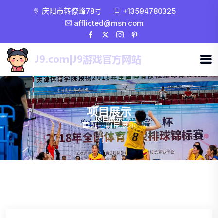
庆阳市转僚峰78号
+13594780325
afflicted@msn.com
项目展示
首页
-
项目展示