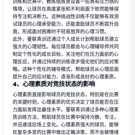
训练和比赛中，教练组故意设置一些具有压力感的
情境，让球员在高度紧张和不利局面下依然能够保
持专注和决断力。这种挑战性训练不仅能够有效测
试球员的心理承受能力，还能激励球员不断提升自
我，形成面对困难时不轻易放弃的心理习惯。
此外，曼联青训还通过个人成长计划帮助球员建立
强大的心理韧性。每位球员都会与心理辅导师共同
制定个性化的成长目标，关注他们在压力面前的心
理反应，并通过持续的训练逐步强化他们的应对策
略。这种个性化的辅导模式，帮助球员从心理层面
提升自己的应对能力，逐渐形成良好的心理素质。
4、心理素质对竞技状态的影响
心理素质直接影响球员的竞技状态，特别是在比赛
的关键时刻，心理素质的优劣决定了球员能否在压
力面前发挥出最佳水平。曼联青训通过多种心理素
质训练方法，帮助球员在比赛中保持冷静、专注，
并迅速适应场上变化。心理素质强大的球员，能够
在复杂多变的比赛中做出正确决策，而不会被情绪