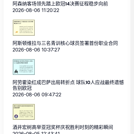
阿森纳客场领先踏上欧冠14决赛征程稳步向前
2026-08-06 11:20:22
阿斯顿维拉与三名青训核心球员签署首份职业合同
2026-08-06 10:37:27
阿劳霍染红成巴萨出局转折点 球队10人应战最终遗憾
告别欧冠
2026-08-06 09:47:22
酒井宏树高举亚冠奖杯庆祝胜利时刻的精彩瞬间
2026-08-05 12:43:41