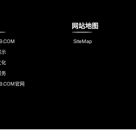
网站地图
9.COM
SiteMap
展示
文化
服务
9.COM官网