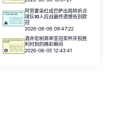
阿劳霍染红成巴萨出局转折点
球队10人应战最终遗憾告别欧
冠
2026-08-06 09:47:22
酒井宏树高举亚冠奖杯庆祝胜
利时刻的精彩瞬间
2026-08-05 12:43:41