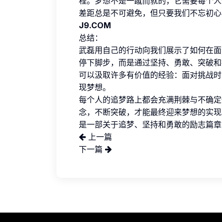
程。梦想不是一蹴而就的，它需要每个人
差距总是不可避免，但只要我们不忘初心
J9.COM
总结：
武磊用自己的行动向我们展示了如何在面
停下脚步，而是通过坚持、勇敢、突破和
可以汲取许多有价值的经验：面对挑战时
现梦想。
每个人的追梦路上都会充满荆棘与不确定
念，不断突破，才能最终迎来梦想的实现
是一部关于追梦、坚持和勇敢的励志篇章
上一篇
下一篇