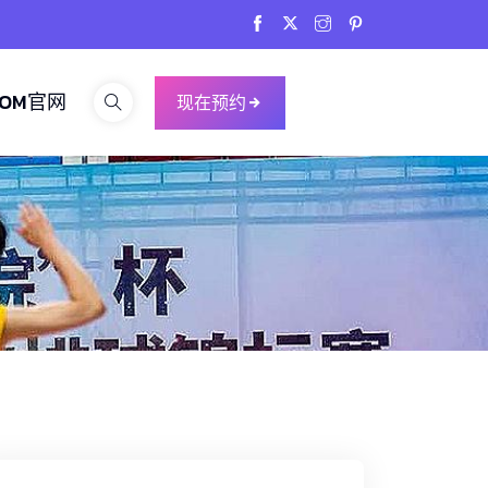
COM官网
现在预约