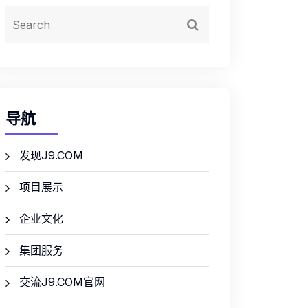
导航
发现J9.COM
项目展示
企业文化
集团服务
交流J9.COM官网