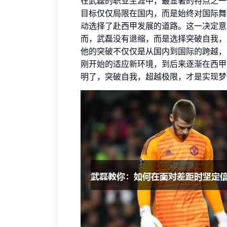
在武磊的职业生涯中，最显著的特点之一
目标仅仅局限在国内，而是始终对国际舞
动选择了赴西甲发展的道路。这一决定意
而，武磊没有退缩，而是选择突破自我，
他的突破不仅仅是从国内到国际的跨越，
刚开始的适应新环境，到后来逐渐在西甲
明了，突破自我，超越极限，才是实现梦