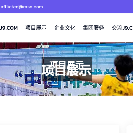
afflicted@msn.com
9.COM
项目展示
企业文化
集团服务
交流J9.
项目展示
首页
-
项目展示