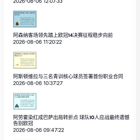
2026-08-06 12:07:33
阿森纳客场领先踏上欧冠14决赛征程稳步向前
2026-08-06 11:20:22
阿斯顿维拉与三名青训核心球员签署首份职业合同
2026-08-06 10:37:27
阿劳霍染红成巴萨出局转折点 球队10人应战最终遗憾
告别欧冠
2026-08-06 09:47:22