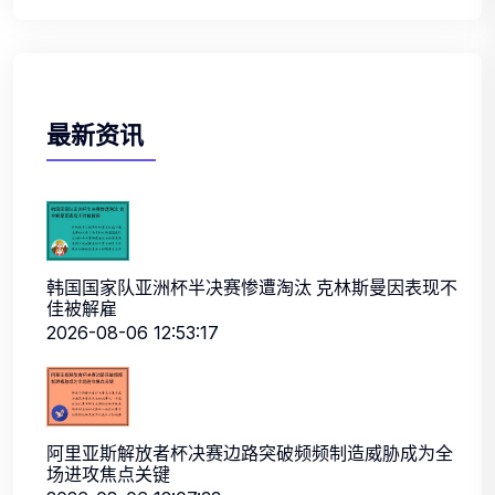
最新资讯
韩国国家队亚洲杯半决赛惨遭淘汰 克林斯曼因表现不
佳被解雇
2026-08-06 12:53:17
阿里亚斯解放者杯决赛边路突破频频制造威胁成为全
场进攻焦点关键