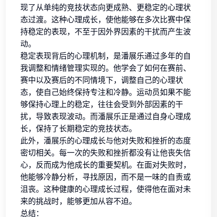
现了从单纯的竞技状态向更成熟、更稳定的心理状
态过渡。这种心理成长，使他能够在多次比赛中保
持稳定的表现，不至于因外界因素的干扰而产生波
动。
稳定表现背后的心理机制，是潘展乐通过多年的自
我调整和情绪管理实现的。他学会了如何在赛前、
赛中以及赛后的不同情境下，调整自己的心理状
态，使自己始终保持专注和冷静。运动员如果不能
够保持心理上的稳定，往往会受到外部因素的干
扰，导致表现波动。而潘展乐正是通过自身心理成
长，保持了长期稳定的竞技状态。
此外，潘展乐的心理成长与他对失败和挫折的态度
密切相关。每一次的失败和挫折都没有让他丧失信
心，反而成为他成长的重要契机。在面对失败时，
他能够冷静分析，寻找原因，而不是一味的自责或
沮丧。这种健康的心理成长过程，使得他在面对未
来的挑战时，能够更加从容不迫。
总结：