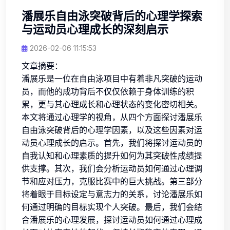
潘展乐自由泳突破背后的心理学探索
与运动员心理成长的深刻启示
2026-02-06 11:15:53
文章摘要：
潘展乐是一位在自由泳项目中有着非凡突破的运动
员，而他的成功背后不仅仅依赖于身体训练的积
累，更与其心理成长和心理状态的变化密切相关。
本文将通过心理学的视角，从四个方面探讨潘展乐
自由泳突破背后的心理学因素，以及这些因素对运
动员心理成长的启示。首先，我们将探讨运动员的
自我认知和心理素质的提升如何为其突破性成绩提
供支撑。其次，我们会分析运动员如何通过心理调
节和应对压力，克服比赛中的巨大挑战。第三部分
将着眼于目标设定与意志力的关系，讨论潘展乐如
何通过明确的目标实现个人突破。最后，我们会结
合潘展乐的心理发展，探讨运动员如何通过心理成