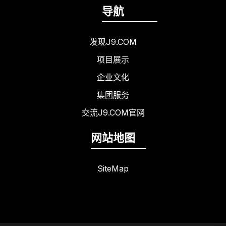
导航
发现J9.COM
项目展示
企业文化
集团服务
交流J9.COM官网
网站地图
SiteMap