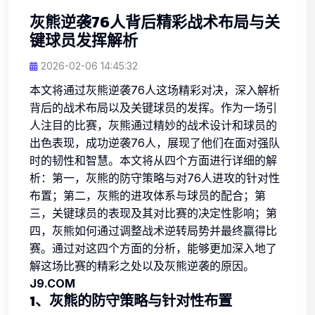
灰熊逆袭76人背后精彩战术布局与关
键球员发挥解析
2026-02-06 14:45:32
本文将通过灰熊逆袭76人这场精彩对决，深入解析
背后的战术布局以及关键球员的发挥。作为一场引
人注目的比赛，灰熊通过精妙的战术设计和球员的
出色表现，成功逆袭76人，展现了他们在面对强队
时的韧性和智慧。本文将从四个方面进行详细的解
析：第一，灰熊的防守策略与对76人进攻的针对性
布置；第二，灰熊的进攻体系与球员的配合；第
三，关键球员的表现及其对比赛的决定性影响；第
四，灰熊如何通过调整战术逆转局势并最终赢得比
赛。通过对这四个方面的分析，能够更加深入地了
解这场比赛的精彩之处以及灰熊逆袭的原因。
J9.COM
1、灰熊的防守策略与针对性布置