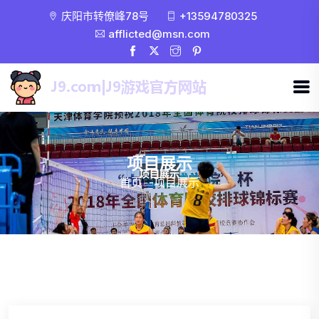
庆阳市转僚峰78号
+13594780325
afflicted@msn.com
项目展示
首页
-
项目展示