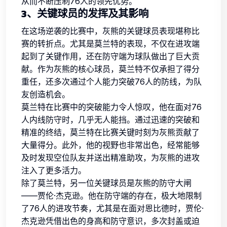
从而不断压制76人的领先优势。
3、关键球员的发挥及其影响
在这场逆袭的比赛中，灰熊的关键球员表现堪称比
赛的转折点。尤其是莫兰特的表现，不仅在进攻端
起到了关键作用，还在防守端为球队做出了巨大贡
献。作为灰熊的核心球员，莫兰特不仅承担了得分
重任，还多次通过个人能力突破76人的防线，为队
友创造机会。
莫兰特在比赛中的突破能力令人惊叹，他在面对76
人内线防守时，几乎无人能挡。通过迅速的突破和
精准的终结，莫兰特在比赛关键时刻为灰熊贡献了
大量得分。此外，他的视野也非常出色，经常能够
及时发现空位队友并送出精准助攻，为灰熊的进攻
注入了更多活力。
除了莫兰特，另一位关键球员是灰熊的防守大闸
——贾伦·杰克逊。他在防守端的存在，极大地限制
了76人的进攻节奏，尤其是在面对恩比德时，贾伦·
杰克逊凭借出色的身高和防守意识，多次封盖或迫