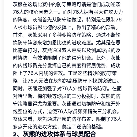
灰熊在这场比赛中的防守策略可谓是他们成功逆袭
76人的核心因素之一。面对76人拥有强大进攻火力
的阵容，灰熊首先从防守端做起，特别是在限制76
人核心球员恩比德的发挥上，做出了精心的部署。
首先，灰熊采用了多种变换防守策略，通过不断轮
换防守阵容来增加恩比德的进攻难度。尤其是在恩
比德单打时，灰熊通过双人包夹以及侧翼球员的及
时协防，有效地限制了他的得分机会。此外，灰熊
的内线球员充分发挥自己的高度和臂展优势，成功
阻止了76人内线的进攻。正是这些精妙的防守策
略，让76人无法在灰熊的高压防守下找到突破口。
同时，灰熊还加强了对76人外线球员的防守。在面
对哈里斯、梅尔顿等球员的三分投射时，灰熊的防
守策略显得尤为重要。灰熊通过切换防守和拉开外
线空位的方式，迫使76人球员频频错失三分机会。
整体来看，灰熊通过严密的防守布置，限制了76人
多点开花的进攻方式，奠定了逆袭的基础。
2、灰熊的进攻体系与球员配合