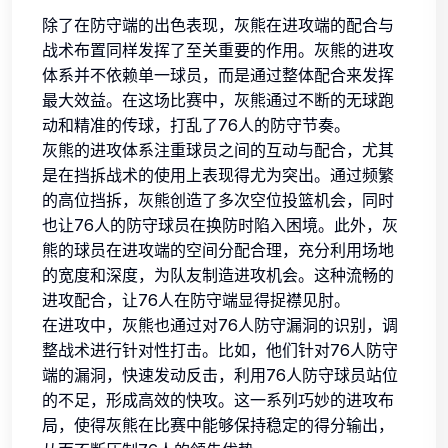
除了在防守端的出色表现，灰熊在进攻端的配合与
战术布置同样发挥了至关重要的作用。灰熊的进攻
体系并不依赖单一球员，而是通过整体配合来发挥
最大效益。在这场比赛中，灰熊通过不断的无球跑
动和精准的传球，打乱了76人的防守节奏。
灰熊的进攻体系注重球员之间的互动与配合，尤其
是在挡拆战术的使用上表现得尤为突出。通过频繁
的高位挡拆，灰熊创造了多次空位投篮机会，同时
也让76人的防守球员在换防时陷入困境。此外，灰
熊的球员在进攻端的空间分配合理，充分利用场地
的宽度和深度，为队友制造进攻机会。这种流畅的
进攻配合，让76人在防守端显得捉襟见肘。
在进攻中，灰熊也通过对76人防守漏洞的识别，调
整战术进行针对性打击。比如，他们针对76人防守
端的漏洞，快速发动反击，利用76人防守球员站位
的不足，形成高效的快攻。这一系列巧妙的进攻布
局，使得灰熊在比赛中能够保持稳定的得分输出，