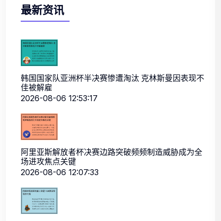
最新资讯
韩国国家队亚洲杯半决赛惨遭淘汰 克林斯曼因表现不
佳被解雇
2026-08-06 12:53:17
阿里亚斯解放者杯决赛边路突破频频制造威胁成为全
场进攻焦点关键
2026-08-06 12:07:33