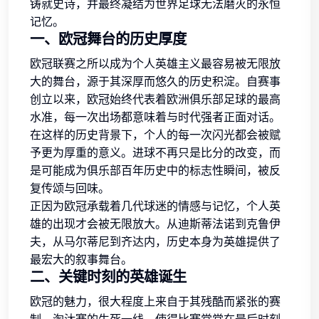
铸就史诗，并最终凝结为世界足球无法磨灭的永恒
记忆。
一、欧冠舞台的历史厚度
欧冠联赛之所以成为个人英雄主义最容易被无限放
大的舞台，源于其深厚而悠久的历史积淀。自赛事
创立以来，欧冠始终代表着欧洲俱乐部足球的最高
水准，每一次出场都意味着与时代强者正面对话。
在这样的历史背景下，个人的每一次闪光都会被赋
予更为厚重的意义。进球不再只是比分的改变，而
是可能成为俱乐部百年历史中的标志性瞬间，被反
复传颂与回味。
正因为欧冠承载着几代球迷的情感与记忆，个人英
雄的出现才会被无限放大。从迪斯蒂法诺到克鲁伊
夫，从马尔蒂尼到齐达内，历史本身为英雄提供了
最宏大的叙事舞台。
二、关键时刻的英雄诞生
欧冠的魅力，很大程度上来自于其残酷而紧张的赛