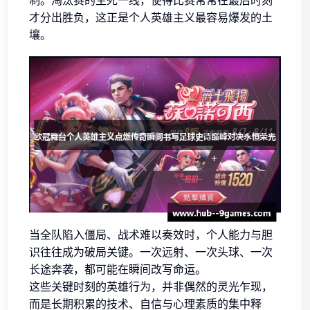
制。淘汰赛的生死一线，使得比赛常常在最后时刻
才分出胜负，这正是个人英雄主义最容易爆发的土
壤。
当全队陷入僵局、战术难以奏效时，个人能力与胆
识往往成为破局关键。一次远射、一次头球、一次
长途奔袭，都可能在瞬间改写命运。
这些关键时刻的英雄行为，并非偶然的灵光乍现，
而是长期积累的技术、自信与心理素质的集中释