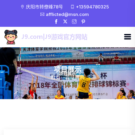
庆阳市转僚峰78号
+13594780325
afflicted@msn.com
项目展示
首页
-
项目展示