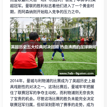
超冠军。曼联的胜利标志着他们进入了一个黄金时
期，而阿森纳则开始陷入竞争的压力之中。
2014年，曼城与利物浦的比赛成为了英超历史上最
具戏剧性的对决之一。这场比赛后，曼城牢牢把握
住了联赛冠军的争夺主动权，而利物浦则无奈丧失
了宝贵的机会。尽管这场比赛的胜负未能完全决定
联赛冠军归属，但却深刻影响了赛季的走势，成为