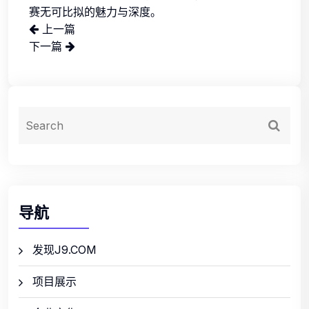
赛无可比拟的魅力与深度。
上一篇
下一篇
导航
发现J9.COM
项目展示