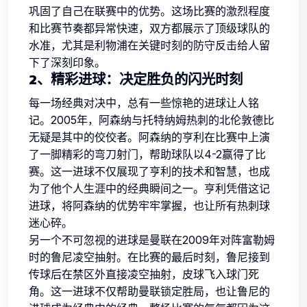
巩固了自己在联赛中的优势。这场比赛的激烈程度
和比赛节奏都异常快速，双方都展示了顶级球队的
水准，尤其是利物浦在关键时刻的防守反击给人留
下了深刻印象。
2、精彩进球：决定胜负的闪光时刻
每一场经典对决中，总有一些惊艳的进球让人铭
记。2005年，阿森纳与托特纳姆热刺的北伦敦德比
无疑是其中的佼佼者。阿森纳的亨利在比赛中上演
了一脚精彩的弯刀射门，帮助球队以4-2赢得了比
赛。这一进球不仅展现了亨利的技术和智慧，也成
为了他个人生涯中的经典瞬间之一。亨利凭借这记
进球，将阿森纳的优势牢牢掌握，也让所有热刺球
迷心碎。
另一个不可忽视的进球是曼联在2009年对阵富勒姆
时的鲁尼凌空抽射。在比赛的最后时刻，鲁尼接到
传球后在禁区外直接凌空抽射，皮球飞入球门死
角。这一进球不仅帮助曼联锁定胜局，也让鲁尼的