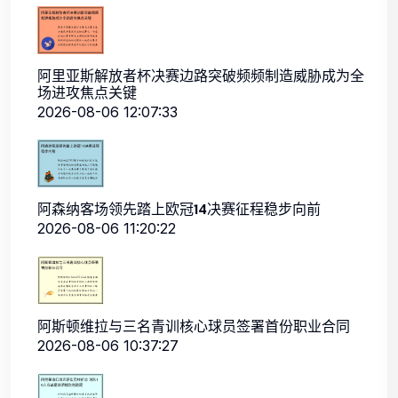
阿里亚斯解放者杯决赛边路突破频频制造威胁成为全
场进攻焦点关键
2026-08-06 12:07:33
阿森纳客场领先踏上欧冠14决赛征程稳步向前
2026-08-06 11:20:22
阿斯顿维拉与三名青训核心球员签署首份职业合同
2026-08-06 10:37:27