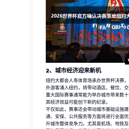
2、城市经济迎来新机
纽约大都会人寿体育场承办世界杯决赛，
外游客涌入纽约，将带动酒店、餐饮、交
重大国际赛事通常能为举办城市带来数十
其经济效益可能创下新的纪录。
不仅如此，赛事还会带动城市基础设施建
通、安保、公共服务等方面将进行全面优
升城市整体竞争力。尤其是机场、地铁及