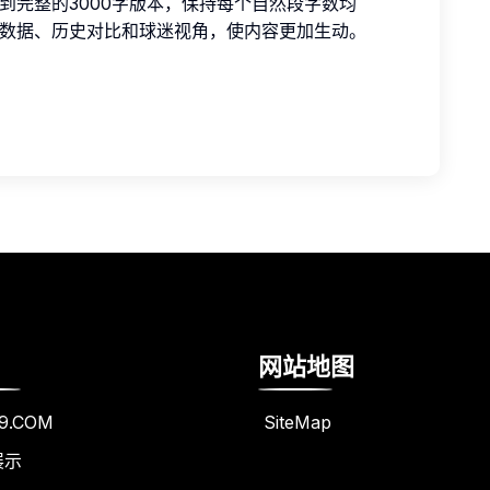
到完整的3000字版本，保持每个自然段字数均
数据、历史对比和球迷视角，使内容更加生动。
网站地图
9.COM
SiteMap
展示