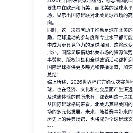
2026世界杯决赛落地纽约，标志着国
要集中在欧洲和南美，而北美的足球水平
场，显示出国际足联对北美足球市场的高
向。
同时，这一决策有助于推动足球在北美的
励，足球运动的参与度和专业水平都可能
中成为更具竞争力的足球强国，这将改变
此外，国际足联借助北美市场的资源优势
事赞助、版权销售和全球营销活动都将迎
国际足球提供更多曝光和传播渠道，加速
总结：
综上所述，2026世界杯官方确认决赛
球，也在经济、文化和社会层面产生深远
及球迷体验的前所未有，都表明这一决策
从国际足球格局来看，北美尤其是美国的
场的多元化发展。未来，随着赛事带来的
历史上的经典场馆，也将成为全球足球文
---