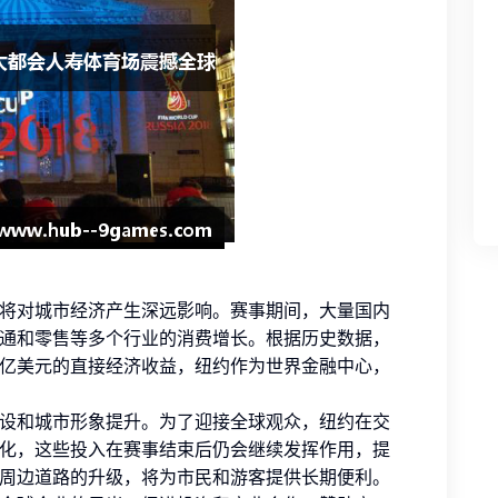
将对城市经济产生深远影响。赛事期间，大量国内
通和零售等多个行业的消费增长。根据历史数据，
亿美元的直接经济收益，纽约作为世界金融中心，
设和城市形象提升。为了迎接全球观众，纽约在交
化，这些投入在赛事结束后仍会继续发挥作用，提
周边道路的升级，将为市民和游客提供长期便利。