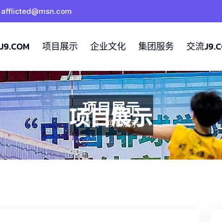
afflicted@msn.com
9.COM
项目展示
企业文化
集团服务
交流J9.
项目展示
首页
-
项目展示