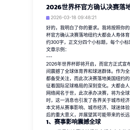
2026世界杯官方确认决赛
2026-03-18 09:48:21
好的，我明白了你的要求。我将按照你的结
杯官方确认决赛落地纽约大都会人寿体育场
约300字，正文分四个小标题，每个小
文章示例：
---
2026年世界杯即将开启，而官方正式
间震撼了全球体育界和球迷群体。作为全
都备受关注，而此次决赛落地美国纽约的
征着国际足球格局的深刻变化。大都会人
网络闻名于世，此次承办决赛，将为全球
时，这一消息也引发了各界关于城市经济
本文将从赛事影响、城市经济、球迷体验
后的重大意义，并展望其可能带来的长远
1、赛事影响震撼全球