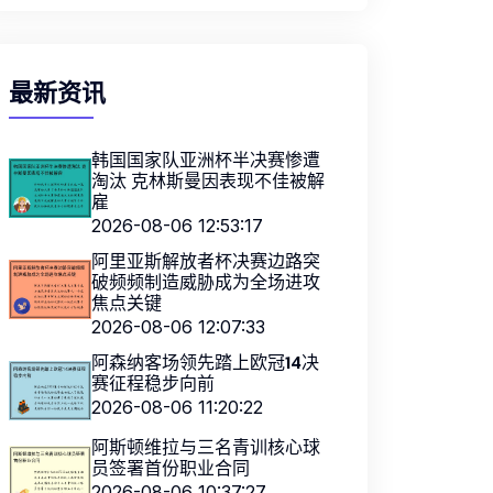
最新资讯
韩国国家队亚洲杯半决赛惨遭
淘汰 克林斯曼因表现不佳被解
雇
2026-08-06 12:53:17
阿里亚斯解放者杯决赛边路突
破频频制造威胁成为全场进攻
焦点关键
2026-08-06 12:07:33
阿森纳客场领先踏上欧冠14决
赛征程稳步向前
2026-08-06 11:20:22
阿斯顿维拉与三名青训核心球
员签署首份职业合同
2026-08-06 10:37:27