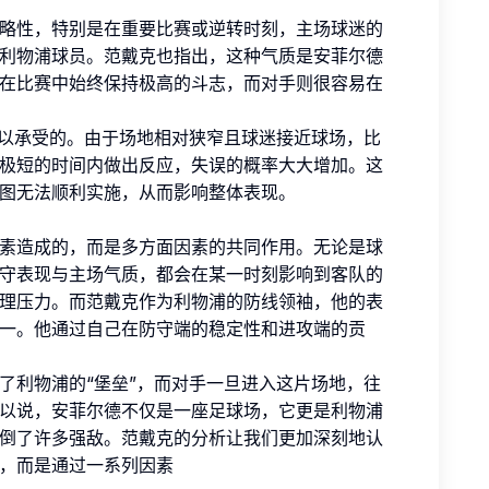
略性，特别是在重要比赛或逆转时刻，主场球迷的
利物浦球员。范戴克也指出，这种气质是安菲尔德
在比赛中始终保持极高的斗志，而对手则很容易在
难以承受的。由于场地相对狭窄且球迷接近球场，比
极短的时间内做出反应，失误的概率大大增加。这
图无法顺利实施，从而影响整体表现。
素造成的，而是多方面因素的共同作用。无论是球
守表现与主场气质，都会在某一时刻影响到客队的
理压力。而范戴克作为利物浦的防线领袖，他的表
一。他通过自己在防守端的稳定性和进攻端的贡
了利物浦的“堡垒”，而对手一旦进入这片场地，往
以说，安菲尔德不仅是一座足球场，它更是利物浦
倒了许多强敌。范戴克的分析让我们更加深刻地认
，而是通过一系列因素