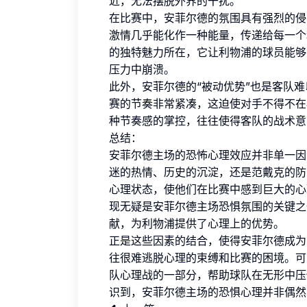
近，无法摆脱外界的干扰。
在比赛中，安菲尔德的氛围具有强烈的侵
激情几乎能化作一种能量，传递给每一个
的独特魅力所在，它让利物浦的球员能够
压力中崩溃。
此外，安菲尔德的“被动优势”也是客队
赛的节奏非常紧凑，这迫使对手不得不在
种节奏感的掌控，往往使得客队的战术意
总结：
安菲尔德主场的恐怖心理效应并非单一因
迷的热情、历史的沉淀，还是范戴克的防
心理状态，使他们在比赛中感到巨大的心
现无疑是安菲尔德主场恐惧氛围的关键之
献，为利物浦提供了心理上的优势。
正是这些因素的结合，使得安菲尔德成为
往很难逃脱心理的束缚和比赛的困境。可
队心理战的一部分，帮助球队在无形中压
识到，安菲尔德主场的恐惧心理并非偶然