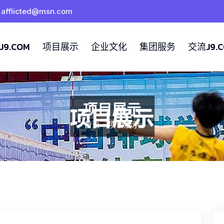
afflicted@msn.com
9.COM
项目展示
企业文化
集团服务
交流J9.
项目展示
首页
-
项目展示