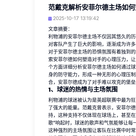
范戴克解析安菲尔德主场如何
2025-10-17 13:19:42
文章摘要：
利物浦的安菲尔德主场不仅因其悠久的历
对客队产生了巨大的影响，逐渐成为许多
对于安菲尔德主场的恐惧氛围有着独到的
索安菲尔德如何塑造对手的心理压力，让
个方面详细分析安菲尔德主场如何通过球
身的防守能力，形成一种无形的心理压制
合，安菲尔德成为了对手难以攻克的堡垒
1、球迷的热情与主场氛围
利物浦的球迷被认为是英超联赛中最为狂
了强大的能量。范戴克曾表示，安菲尔德
持，这种支持不仅体现在球场上，甚至在
歌”响起时，球迷的歌声和气氛能够让每
这种强烈的主场氛围让客队在比赛中时常