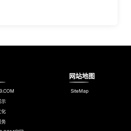
网站地图
9.COM
SiteMap
展示
文化
服务