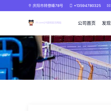
庆阳市转僚峰78号
+13594780325
公司首页
发现J