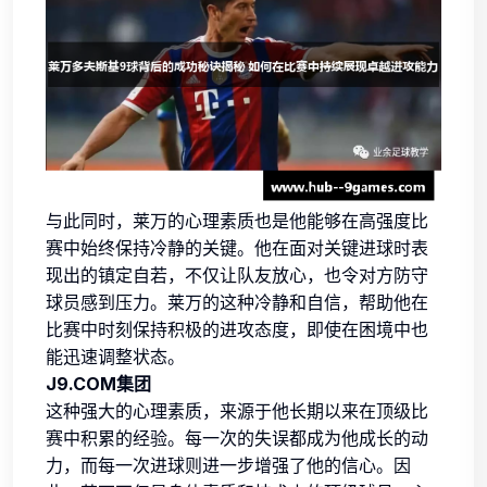
与此同时，莱万的心理素质也是他能够在高强度比
赛中始终保持冷静的关键。他在面对关键进球时表
现出的镇定自若，不仅让队友放心，也令对方防守
球员感到压力。莱万的这种冷静和自信，帮助他在
比赛中时刻保持积极的进攻态度，即使在困境中也
能迅速调整状态。
J9.COM集团
这种强大的心理素质，来源于他长期以来在顶级比
赛中积累的经验。每一次的失误都成为他成长的动
力，而每一次进球则进一步增强了他的信心。因