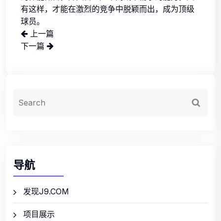
有这样，才能在激烈的竞争中脱颖而出，成为顶级
球员。
上一篇
下一篇
导航
发现J9.COM
项目展示