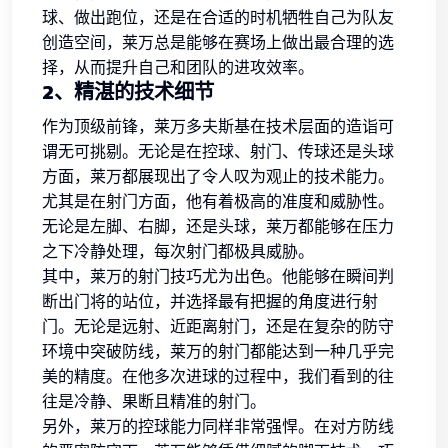
球、做出跑位，还是在合适的时机牺牲自己为队友
创造空间，莱万总是能够在赛场上做出最合理的选
择，从而提升自己和团队的进攻效率。
2、精湛的技术细节
作为顶级前锋，莱万多夫斯基在技术层面的造诣可
谓无可挑剔。无论是在控球、射门、传球还是头球
方面，莱万都展现出了令人叹为观止的技术能力。
尤其是在射门方面，他有着极高的准度和威胁性。
无论是左脚、右脚，还是头球，莱万都能够在压力
之下冷静处理，每次射门都极具威胁。
其中，莱万的射门技巧尤为出色。他能够在瞬间判
断出门将的站位，并选择最有把握的角度进行射
门。无论是远射、近距离射门，还是在复杂的防守
环境中突破防线，莱万的射门都能达到一种几乎完
美的精度。在他多次进球的过程中，我们看到的往
往是冷静、果断且精准的射门。
另外，莱万的控球能力同样非常强悍。在对方防线