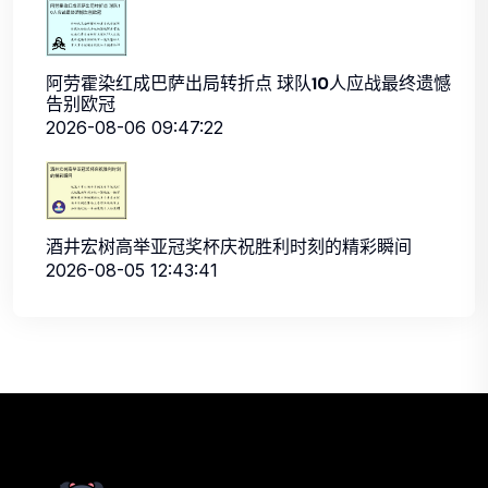
阿劳霍染红成巴萨出局转折点 球队10人应战最终遗憾
告别欧冠
2026-08-06 09:47:22
酒井宏树高举亚冠奖杯庆祝胜利时刻的精彩瞬间
2026-08-05 12:43:41