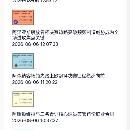
2026-08-06 12:53:17
阿里亚斯解放者杯决赛边路突破频频制造威胁成为全
场进攻焦点关键
2026-08-06 12:07:33
阿森纳客场领先踏上欧冠14决赛征程稳步向前
2026-08-06 11:20:22
阿斯顿维拉与三名青训核心球员签署首份职业合同
2026-08-06 10:37:27