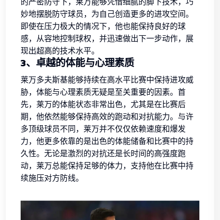
的严密防守下，莱万能够凭借细腻的脚下技术，巧
妙地摆脱防守球员，为自己创造更多的进攻空间。
即使在压力极大的情况下，他也能保持良好的球
感，从容地控制球权，并迅速做出下一步动作，展
现出超高的技术水平。
3、卓越的体能与心理素质
莱万多夫斯基能够持续在高水平比赛中保持进攻威
胁，体能与心理素质无疑是至关重要的因素。首
先，莱万的体能状态非常出色，尤其是在比赛后
期，他依然能够保持高效的跑动和对抗能力。与许
多顶级球员不同，莱万并不仅仅依赖速度和爆发
力，他更多依靠的是出色的体能储备和比赛中的持
久性。无论是激烈的对抗还是长时间的高强度跑
动，莱万总能保持足够的体力，支持他在比赛中持
续施压对方防线。