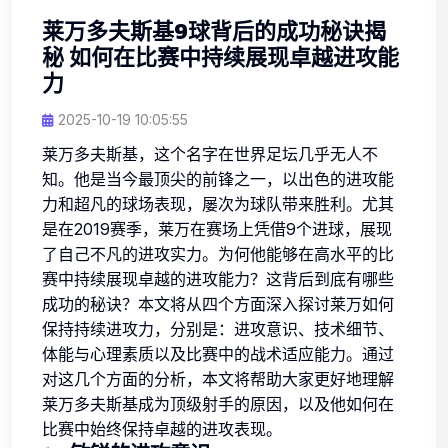
莱万多夫斯基9球背后的成功秘诀揭
秘 如何在比赛中持续展现卓越进攻能
力
2025-10-19 10:05:55
莱万多夫斯基，这个名字在世界足坛几乎无人不
知。他是当今最顶尖的前锋之一，以出色的进攻能
力和超凡的球场表现，屡次为球队带来胜利。尤其
是在2019赛季，莱万在赛场上凭借9个进球，展现
了自己不凡的进攻实力。为何他能够在高水平的比
赛中持续展现卓越的进攻能力？这背后到底有哪些
成功的秘诀？本文将从四个方面深入探讨莱万如何
保持持续进攻力，分别是：进攻意识、技术细节、
体能与心理素质以及比赛中的战术适应能力。通过
对这几个方面的分析，本文将帮助大家更好地理解
莱万多夫斯基成为顶级射手的原因，以及他如何在
比赛中始终保持卓越的进攻表现。