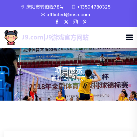
庆阳市转僚峰78号
+13594780325
afflicted@msn.com
项目展示
首页
-
项目展示