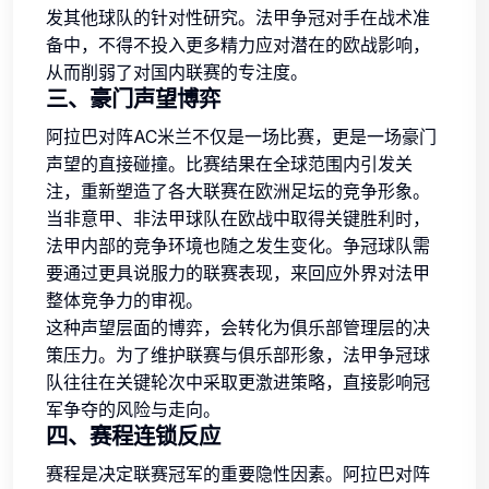
发其他球队的针对性研究。法甲争冠对手在战术准
备中，不得不投入更多精力应对潜在的欧战影响，
从而削弱了对国内联赛的专注度。
三、豪门声望博弈
阿拉巴对阵AC米兰不仅是一场比赛，更是一场豪门
声望的直接碰撞。比赛结果在全球范围内引发关
注，重新塑造了各大联赛在欧洲足坛的竞争形象。
当非意甲、非法甲球队在欧战中取得关键胜利时，
法甲内部的竞争环境也随之发生变化。争冠球队需
要通过更具说服力的联赛表现，来回应外界对法甲
整体竞争力的审视。
这种声望层面的博弈，会转化为俱乐部管理层的决
策压力。为了维护联赛与俱乐部形象，法甲争冠球
队往往在关键轮次中采取更激进策略，直接影响冠
军争夺的风险与走向。
四、赛程连锁反应
赛程是决定联赛冠军的重要隐性因素。阿拉巴对阵