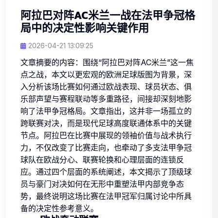
阿拉巴对阵AC米兰一战在法甲争冠格
局中的决定性影响关键作用
2026-04-21 13:09:25
文章摘要的内容：围绕“阿拉巴对阵AC米兰”这一焦
点之战，本文以更宏观的欧洲足球版图为背景，深
入分析该场比赛如何通过欧战表现、球员状态、俱
乐部声望与赛程联动等多重路径，间接却深刻地影
响了法甲争冠格局。文章指出，这并非一场孤立的
跨联赛对决，而是现代足球高度联通体系中的关键
节点。阿拉巴在比赛中展现的领袖价值与战术执行
力，不仅改变了比赛走向，也牵动了多支法甲争冠
球队在欧战分心、联赛轮换和心理层面的连锁反
应。通过四个层面的系统阐述，本文揭示了顶级球
员与豪门对决如何在无形中重塑法甲内部竞争态
势，最终说明这场比赛在法甲冠军归属讨论中所具
备的决定性参考意义。