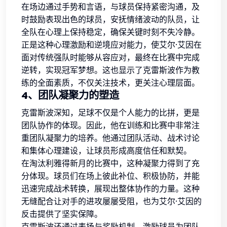
在场边通过手势和言语，与球员保持紧密沟通，及
时鼓励表现出色的球员，安抚情绪波动的队员，让
全队在心理上保持稳定，确保关键时刻不失冷静。
正是这种心理激励和逆境应对能力，使艾尔·艾因在
面对传统强队时能够从容应对，最终在比赛中完成
逆转，实现冠军梦想。这也显示了克雷斯波作为教
练的全面素质，不仅关注技术，更关注心理层面。
4、团队凝聚力的塑造
克雷斯波深知，足球不仅是个人能力的比拼，更是
团队协作的体现。因此，他在训练和比赛中非常注
重团队凝聚力的培养。他通过团队活动、战术讨论
和集体心理建设，让球员形成高度信任和默契。
在淘汰利雅得新月的比赛中，这种凝聚力得到了充
分体现。球员们在场上彼此补位、积极协防，并能
迅速完成战术转换，展现出整体协作的力量。这种
无缝配合让对手的进攻屡屡受阻，也为艾尔·艾因的
反击提供了坚实保障。
克雷斯波还通过表扬与奖励机制，激励球员为团队