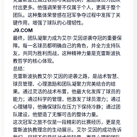
付出更多。他强调荣誉不仅属于个人，更属于整个
团队。这种集体荣誉感在冠军争夺过程中发挥了关
键作用，增强了球队的心理韧性。
J9.COM
最终，团队凝聚力成为艾尔·艾因逆袭夺冠的重要保
障。每一名球员都明确自己的角色，并全力支持队
友，共同为胜利而战，这种精神力量是克雷斯波执
教哲学的核心体现。
总结：
克雷斯波执教艾尔·艾因的逆袭之路，是战术智慧、
球员管理、心理激励和团队凝聚力完美结合的结
果。通过灵活的战术布置，他最大化发挥了球员的
能力；通过科学的管理，他激发了球员潜力；通过
心理辅导，他确保球队在压力下保持冷静；通过团
队建设，他塑造了无懈可击的整体力量。
这次冠军之旅不仅是一段精彩的比赛经历，更是克
雷斯波执教理念的生动展示。艾尔·艾因的成功告诉