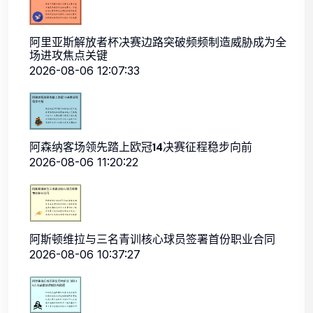
阿里亚斯解放者杯决赛边路突破频频制造威胁成为全
场进攻焦点关键
2026-08-06 12:07:33
阿森纳客场领先踏上欧冠14决赛征程稳步向前
2026-08-06 11:20:22
阿斯顿维拉与三名青训核心球员签署首份职业合同
2026-08-06 10:37:27