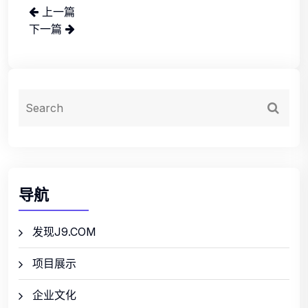
上一篇
下一篇
导航
发现J9.COM
项目展示
企业文化