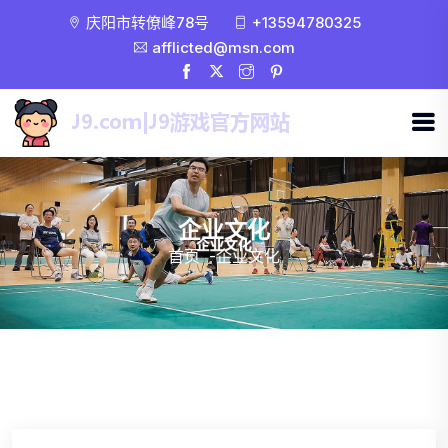
庆阳市转僚峰78号
+13594780325
afflicted@msn.com
企业文化
首页
-
企业文化