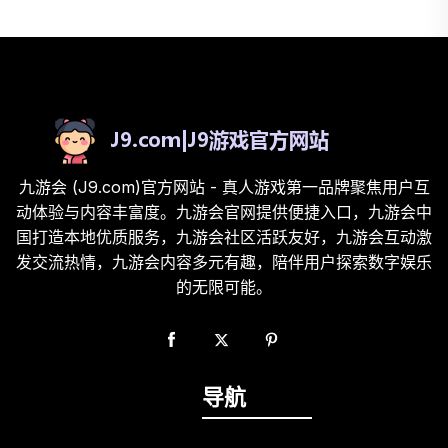
九游会 (J9.com)官方网站 - 真人游戏第一品牌聚焦用户互
动体验与内容丰富度。九游会官网提供便捷入口，九游会中
国打造本地优质服务，九游会社区活跃友好，九游会互动激
发交流热情，九游会内容多元有趣，陪伴用户探索数字娱乐
的无限可能。
导航