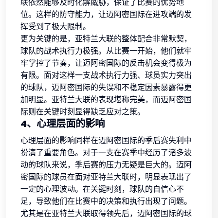
联依然能够及时化解威胁，保证了比赛的优势地
位。这样的防守能力，让迈阿密国际在进攻端的发
挥受到了极大限制。
更为关键的是，亚特兰大联的整体配合非常默契，
球队的战术执行力极强。从比赛一开始，他们就牢
牢掌控了节奏，让迈阿密国际的反击机会变得极为
有限。面对这样一支战术执行力强、球员实力突出
的球队，迈阿密国际的失误和不稳定因素暴露得更
加明显。亚特兰大联的表现堪称完美，而迈阿密国
际则在关键时刻显得缺乏应对之策。
4、心理层面的影响
心理层面的影响同样在迈阿密国际的季后赛失利中
扮演了重要角色。对于一支在赛季中经历了诸多波
动的球队来说，季后赛的压力无疑是巨大的。迈阿
密国际的球员在面对亚特兰大联时，明显表现出了
一定的心理波动。在关键时刻，球队的自信心不
足，导致他们在比赛中的决策和执行出现了问题。
尤其是在亚特兰大联取得领先后，迈阿密国际的球