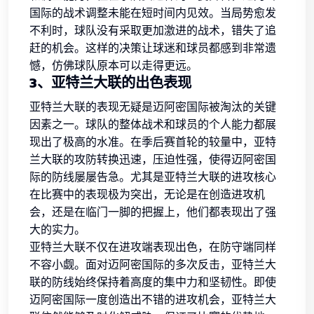
国际的战术调整未能在短时间内见效。当局势愈发
不利时，球队没有采取更加激进的战术，错失了追
赶的机会。这样的决策让球迷和球员都感到非常遗
憾，仿佛球队原本可以走得更远。
3、亚特兰大联的出色表现
亚特兰大联的表现无疑是迈阿密国际被淘汰的关键
因素之一。球队的整体战术和球员的个人能力都展
现出了极高的水准。在季后赛首轮的较量中，亚特
兰大联的攻防转换迅速，压迫性强，使得迈阿密国
际的防线屡屡告急。尤其是亚特兰大联的进攻核心
在比赛中的表现极为突出，无论是在创造进攻机
会，还是在临门一脚的把握上，他们都表现出了强
大的实力。
亚特兰大联不仅在进攻端表现出色，在防守端同样
不容小觑。面对迈阿密国际的多次反击，亚特兰大
联的防线始终保持着高度的集中力和坚韧性。即使
迈阿密国际一度创造出不错的进攻机会，亚特兰大