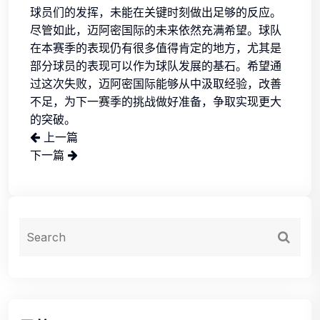
球员们的发挥，未能在关键时刻做出足够的反应。
尽管如此，迈阿密国际的未来依然充满希望。球队
在本赛季的表现仍有很多值得肯定的地方，尤其是
部分球员的表现可以作为球队发展的基石。希望通
过这次失败，迈阿密国际能够从中汲取经验，改善
不足，为下一赛季的挑战做好准备，争取实现更大
的突破。
上一篇
下一篇