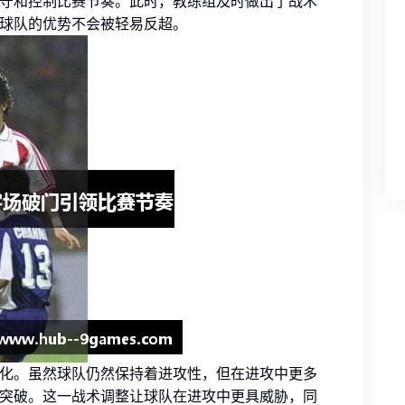
守和控制比赛节奏。此时，教练组及时做出了战术
球队的优势不会被轻易反超。
化。虽然球队仍然保持着进攻性，但在进攻中更多
突破。这一战术调整让球队在进攻中更具威胁，同