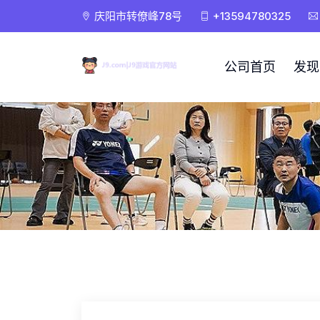
庆阳市转僚峰78号
+13594780325
公司首页
发现J