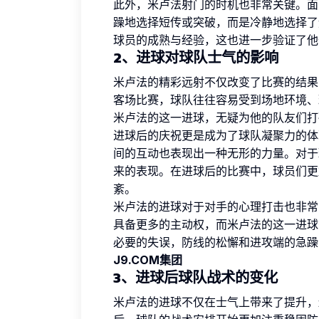
此外，米卢法射门的时机也非常关键。面
躁地选择短传或突破，而是冷静地选择了
球员的成熟与经验，这也进一步验证了他
2、进球对球队士气的影响
米卢法的精彩远射不仅改变了比赛的结果
客场比赛，球队往往容易受到场地环境、
米卢法的这一进球，无疑为他的队友们打
进球后的庆祝更是成为了球队凝聚力的体
间的互动也表现出一种无形的力量。对于
来的表现。在进球后的比赛中，球员们更
紊。
米卢法的进球对于对手的心理打击也非常
具备更多的主动权，而米卢法的这一进球
必要的失误，防线的松懈和进攻端的急躁
J9.COM集团
3、进球后球队战术的变化
米卢法的进球不仅在士气上带来了提升，