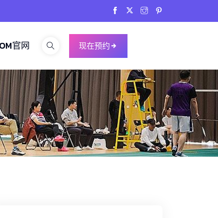
COM官网
现在预约