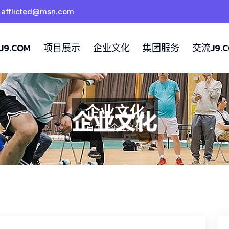
afflicted@msn.com
9.COM
项目展示
企业文化
集团服务
交流J9.
企业文化
首页
-
企业文化