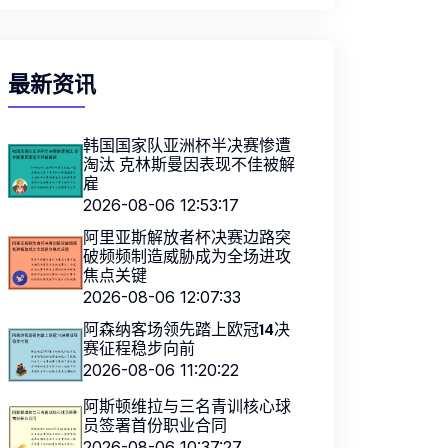
最新资讯
韩国国家队亚洲杯半决赛惨遭
淘汰 克林斯曼因表现不佳被解
雇
2026-08-06 12:53:17
阿里亚斯解放者杯决赛边路突
破频频制造威胁成为全场进攻
焦点关键
2026-08-06 12:07:33
阿森纳客场领先踏上欧冠14决
赛征程稳步向前
2026-08-06 11:20:22
阿斯顿维拉与三名青训核心球
员签署首份职业合同
2026-08-06 10:37:27