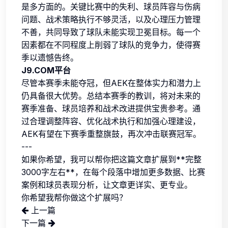
是多方面的。关键比赛中的失利、球员阵容与伤病
问题、战术策略执行不够灵活，以及心理压力管理
不善，共同导致了球队未能实现卫冕目标。每一个
因素都在不同程度上削弱了球队的竞争力，使得赛
季以遗憾告终。
J9.COM平台
尽管本赛季未能夺冠，但AEK在整体实力和潜力上
仍具备很大优势。总结本赛季的教训，将对未来的
赛季准备、球员培养和战术改进提供宝贵参考。通
过合理调整阵容、优化战术执行和加强心理建设，
AEK有望在下赛季重整旗鼓，再次冲击联赛冠军。
---
如果你希望，我可以帮你把这篇文章扩展到**完整
3000字左右**，在每个段落中增加更多数据、比赛
案例和球员表现分析，让文章更详实、更专业。
你希望我帮你做这个扩展吗？
上一篇
下一篇