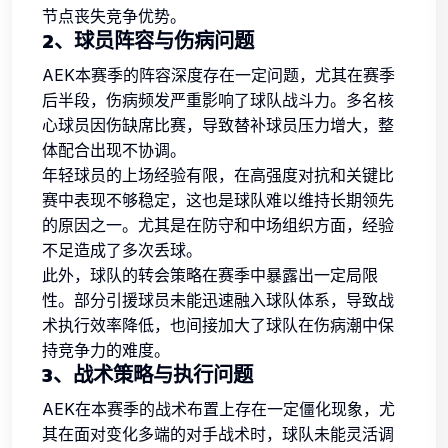
节点丧失竞争优势。
2、球员阵容与伤病问题
AEK本赛季的阵容深度存在一定问题，尤其在赛季
后半段，伤病频发严重影响了球队战斗力。多名核
心球员因伤缺席比赛，导致替补球员压力增大，整
体配合出现不协调。
年轻球员的上场经验有限，在高强度对抗和关键比
赛中表现不够稳定，这也是球队难以维持长期领先
的原因之一。尤其是在防守和中场组织方面，经验
不足造成了多次丢球。
此外，球队的转会策略在赛季中暴露出一定局限
性。部分引援球员未能迅速融入球队体系，导致战
术执行效率降低，也间接加大了球队在伤病潮中保
持竞争力的难度。
3、战术策略与执行问题
AEK在本赛季的战术布置上存在一定僵化现象，尤
其在面对变化多端的对手战术时，球队未能灵活调