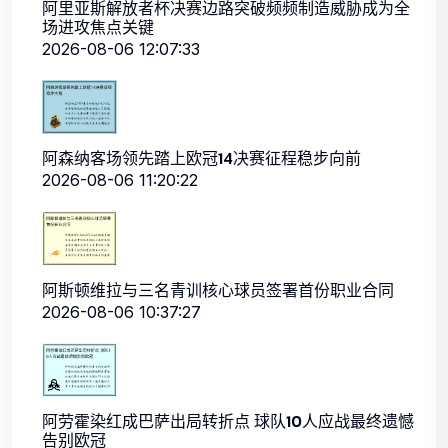
阿里亚斯解放者杯决赛边路突破频频制造威胁成为全
场进攻焦点关键
2026-08-06 12:07:33
阿森纳客场领先踏上欧冠14决赛征程稳步向前
2026-08-06 11:20:22
阿斯顿维拉与三名青训核心球员签署首份职业合同
2026-08-06 10:37:27
阿劳霍染红成巴萨出局转折点 球队10人应战最终遗憾
告别欧冠