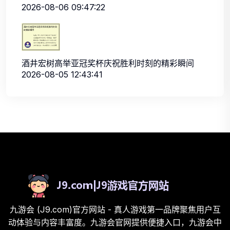
2026-08-06 09:47:22
酒井宏树高举亚冠奖杯庆祝胜利时刻的精彩瞬间
2026-08-05 12:43:41
九游会 (J9.com)官方网站 - 真人游戏第一品牌聚焦用户互
动体验与内容丰富度。九游会官网提供便捷入口，九游会中