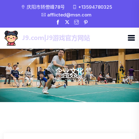
庆阳市转僚峰78号
+13594780325
afflicted@msn.com
企业文化
首页
-
企业文化