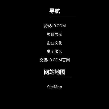
导航
发现J9.COM
项目展示
企业文化
集团服务
交流J9.COM官网
网站地图
SiteMap