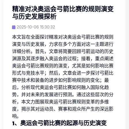
精准对决奥运会弓箭比赛的规则演变
与历史发展探析
2025-10-06 15:30:32
本文旨在全面探讨精准对决奥运会弓箭比赛的规则
演变与历史发展，力求在多个方面对这一主题进行
详细分析。首先，文章将简要回顾弓箭运动的历史
渊源及其逐步融入奥运会的过程；接着，重点阐述
奥运会弓箭比赛规则的演变，尤其是如何影响比赛
形式与竞技水平；然后，文章会进一步探讨弓箭比
赛中技术和装备的进步如何影响规则的变化；最
后，分析现代奥运会弓箭比赛如何融入国际化趋
势，并对未来的发展进行预测。通过这些层次的分
析，本文力图展现奥运弓箭比赛规则变革的多维
度，揭示其对运动员、赛事和观众所产生的深远影
响。
1、奥运会弓箭比赛的起源与历史演变