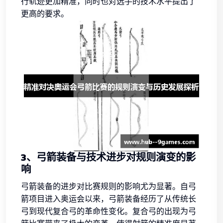
行轨迹更加精准，同时也对选手的技术水平提出了
更高的要求。
3、弓箭装备与技术进步对规则演变的影
响
弓箭装备的进步对比赛规则的影响尤为显著。自弓
箭项目进入奥运会以来，弓箭装备经历了从传统长
弓到现代复合弓的革命性变化。复合弓的出现为弓