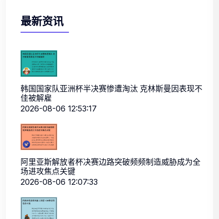
最新资讯
韩国国家队亚洲杯半决赛惨遭淘汰 克林斯曼因表现不
佳被解雇
2026-08-06 12:53:17
阿里亚斯解放者杯决赛边路突破频频制造威胁成为全
场进攻焦点关键
2026-08-06 12:07:33