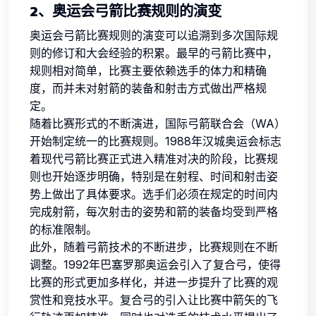
2、奥运会弓箭比赛规则的演变
奥运会弓箭比赛规则的演变可以追溯到多次国际规
则的修订和大会经验的积累。最早的弓箭比赛中，
规则相对简单，比赛主要依赖选手的体力和精确
度，而并未对射箭的装备和射击方式做出严格规
定。
随着比赛形式的不断演进，国际弓箭联合会（WA）
开始制定统一的比赛规则。1988年汉城奥运会标志
着现代弓箭比赛正式进入精准对决的阶段，比赛规
则也开始逐步明确，特别是在射程、时间和射击姿
势上做出了具体要求。选手们必须在规定的时间内
完成射箭，每次射击的姿势和箭的装备均受到严格
的标准限制。
此外，随着弓箭技术的不断进步，比赛规则在不断
调整。1992年巴塞罗那奥运会引入了复合弓，使得
比赛的形式更加多样化，并进一步提升了比赛的观
赏性和竞技水平。复合弓的引入让比赛中箭矢的飞