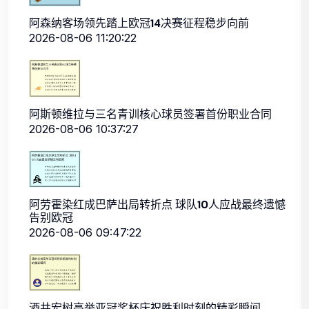
阿森纳客场领先踏上欧冠14决赛征程稳步向前
2026-08-06 11:20:22
阿斯顿维拉与三名青训核心球员签署首份职业合同
2026-08-06 10:37:27
阿劳霍染红成巴萨出局转折点 球队10人应战最终遗憾
告别欧冠
2026-08-06 09:47:22
酒井宏树高举亚冠奖杯庆祝胜利时刻的精彩瞬间