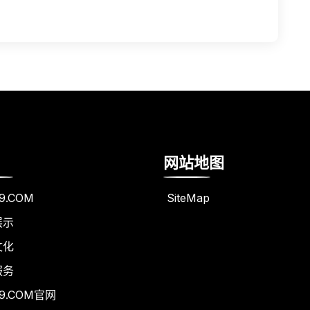
网站地图
9.COM
SiteMap
展示
文化
服务
9.COM官网