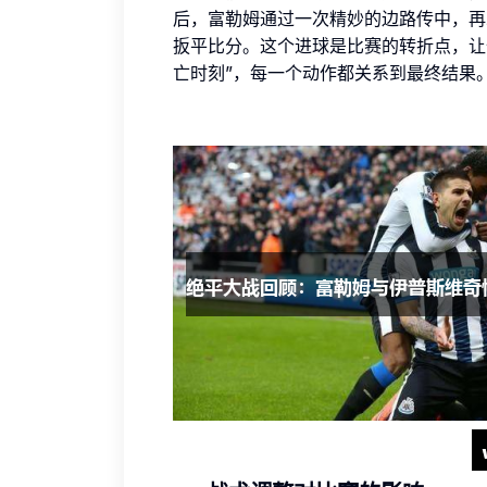
后，富勒姆通过一次精妙的边路传中，再
扳平比分。这个进球是比赛的转折点，让
亡时刻”，每一个动作都关系到最终结果