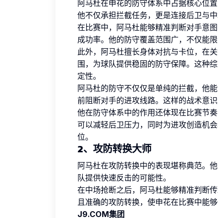
阿马杜在申花的防守体系中占据核心位置
他不仅承担拦截任务，更是连接后卫与中
在比赛中，阿马杜能够精准判断对手意图
成功率。他的防守覆盖范围广，不仅能限
此外，阿马杜擅长身体对抗与卡位，在关
围，为球队提供稳固的防守保障。这种综
定性。
阿马杜的防守不仅仅是单纯的拦截，他能
前阻断对手的进攻线路。这样的战术意识
他在防守体系中的作用还体现在比赛节奏
可以减轻后卫压力，同时为进攻创造机会
位。
2、攻防转换大师
阿马杜在攻防转换中的表现堪称典范。他
队提供快速反击的可能性。
在中场抢断之后，阿马杜能够精准判断传
且准确的攻防转换，使申花在比赛中能够
J9.COM集团