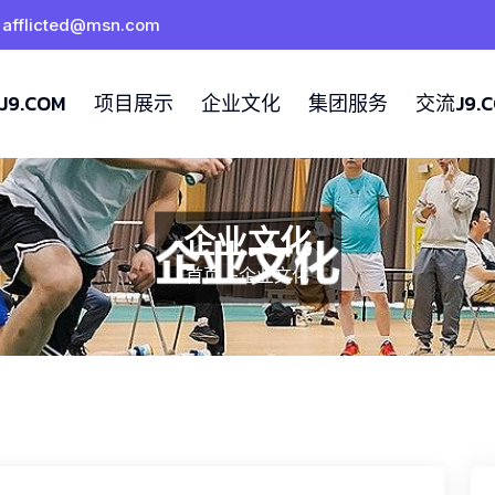
afflicted@msn.com
9.COM
项目展示
企业文化
集团服务
交流J9.
企业文化
首页
-
企业文化