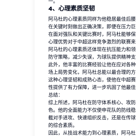
一。
4、心理素质坚韧
阿马杜的心理素质同样为他稳居最佳后腰
在关键时刻做出正确决策，即便在压力巨
在面对强队和关键比赛时，阿马杜能够保
心理优势对于中超这样竞争激烈的联赛来
阿马杜的心理素质还体现在抗压能力和领
防守策略，减少失误，为球队提供精神支
此外，他丰富的比赛经验让他在应对各种
场上局势变化，阿马杜总能以最合理的方
这种心理坚韧和成熟心态，使他在中超赛
性提供了有力保障，进一步巩固了他最佳
总结：
综上所述，阿马杜在防守体系核心、攻防
色。他的全面能力不仅使申花队的防线稳
截对手进攻、快速组织反击，还是在传球
的综合素质。
因此，从技战术能力到心理素质，阿马杜