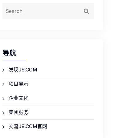
导航
发现J9.COM
项目展示
企业文化
集团服务
交流J9.COM官网