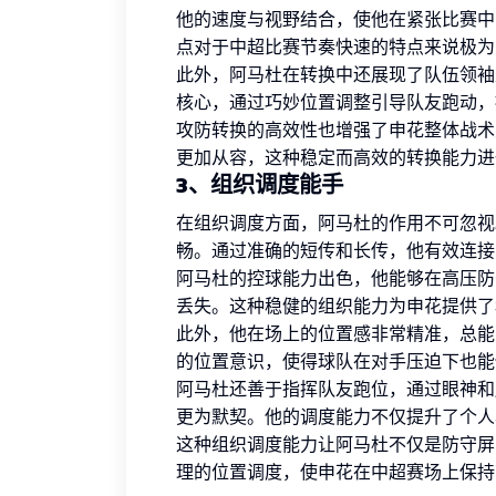
他的速度与视野结合，使他在紧张比赛中
点对于中超比赛节奏快速的特点来说极为
此外，阿马杜在转换中还展现了队伍领袖
核心，通过巧妙位置调整引导队友跑动，
攻防转换的高效性也增强了申花整体战术
更加从容，这种稳定而高效的转换能力进
3、组织调度能手
在组织调度方面，阿马杜的作用不可忽视
畅。通过准确的短传和长传，他有效连接
阿马杜的控球能力出色，他能够在高压防
丢失。这种稳健的组织能力为申花提供了
此外，他在场上的位置感非常精准，总能
的位置意识，使得球队在对手压迫下也能
阿马杜还善于指挥队友跑位，通过眼神和
更为默契。他的调度能力不仅提升了个人
这种组织调度能力让阿马杜不仅是防守屏
理的位置调度，使申花在中超赛场上保持