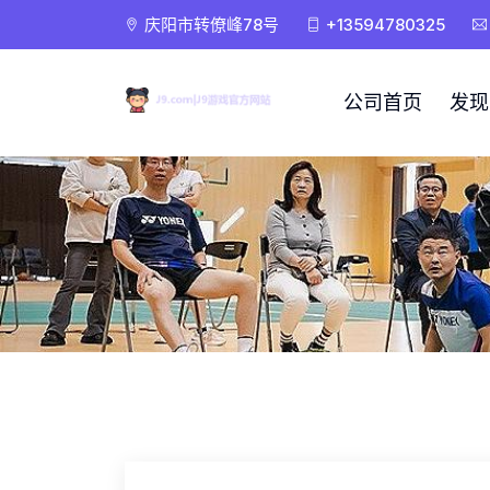
庆阳市转僚峰78号
+13594780325
公司首页
发现J