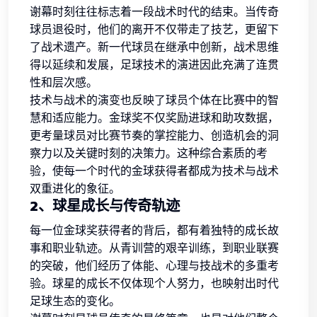
谢幕时刻往往标志着一段战术时代的结束。当传奇
球员退役时，他们的离开不仅带走了技艺，更留下
了战术遗产。新一代球员在继承中创新，战术思维
得以延续和发展，足球技术的演进因此充满了连贯
性和层次感。
技术与战术的演变也反映了球员个体在比赛中的智
慧和适应能力。金球奖不仅奖励进球和助攻数据，
更考量球员对比赛节奏的掌控能力、创造机会的洞
察力以及关键时刻的决策力。这种综合素质的考
验，使每一个时代的金球获得者都成为技术与战术
双重进化的象征。
2、球星成长与传奇轨迹
每一位金球奖获得者的背后，都有着独特的成长故
事和职业轨迹。从青训营的艰辛训练，到职业联赛
的突破，他们经历了体能、心理与技战术的多重考
验。球星的成长不仅体现个人努力，也映射出时代
足球生态的变化。