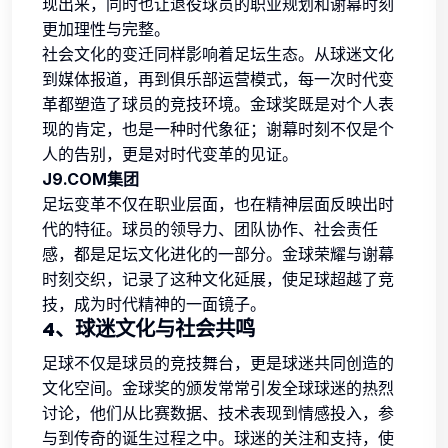
现出来，同时也让退役球员的职业规划和谢幕时刻
更加理性与完整。
社会文化的变迁同样影响着足坛生态。从球迷文化
到媒体报道，再到俱乐部运营模式，每一次时代变
革都塑造了球员的竞技环境。金球奖既是对个人表
现的肯定，也是一种时代象征；谢幕时刻不仅是个
人的告别，更是对时代变革的见证。
J9.COM集团
足坛变革不仅在职业层面，也在精神层面反映出时
代的特征。球员的领导力、团队协作、社会责任
感，都是足坛文化进化的一部分。金球荣耀与谢幕
时刻交织，记录了这种文化延展，使足球超越了竞
技，成为时代精神的一面镜子。
4、球迷文化与社会共鸣
足球不仅是球员的竞技舞台，更是球迷共同创造的
文化空间。金球奖的颁发常常引发全球球迷的热烈
讨论，他们从比赛数据、技术表现到情感投入，参
与到传奇的诞生过程之中。球迷的关注和支持，使