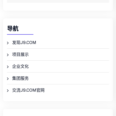
导航
发现J9.COM
项目展示
企业文化
集团服务
交流J9.COM官网