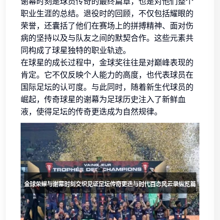
谢幕时刻是球员传奇的最终篇章，也是对他们整个
职业生涯的总结。退役时的回顾，不仅包括耀眼的
荣誉，还囊括了他们在赛场上的拼搏精神、面对伤
病的坚持以及与队友之间的默契合作。这些元素共
同构成了球星独特的职业轨迹。
在球星的成长过程中，金球奖往往是对巅峰表现的
肯定。它不仅反映个人能力的高度，也代表球员在
国际足坛的认可度。与此同时，随着新生代球员的
崛起，传奇球星的谢幕为足球历史注入了新鲜血
液，使得足坛的传奇更迭成为自然规律。