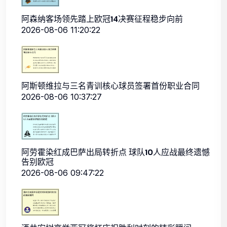
阿森纳客场领先踏上欧冠14决赛征程稳步向前
2026-08-06 11:20:22
阿斯顿维拉与三名青训核心球员签署首份职业合同
2026-08-06 10:37:27
阿劳霍染红成巴萨出局转折点 球队10人应战最终遗憾
告别欧冠
2026-08-06 09:47:22