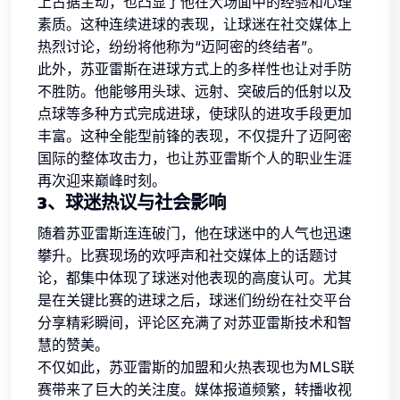
上占据主动，也凸显了他在大场面中的经验和心理
素质。这种连续进球的表现，让球迷在社交媒体上
热烈讨论，纷纷将他称为“迈阿密的终结者”。
此外，苏亚雷斯在进球方式上的多样性也让对手防
不胜防。他能够用头球、远射、突破后的低射以及
点球等多种方式完成进球，使球队的进攻手段更加
丰富。这种全能型前锋的表现，不仅提升了迈阿密
国际的整体攻击力，也让苏亚雷斯个人的职业生涯
再次迎来巅峰时刻。
3、球迷热议与社会影响
随着苏亚雷斯连连破门，他在球迷中的人气也迅速
攀升。比赛现场的欢呼声和社交媒体上的话题讨
论，都集中体现了球迷对他表现的高度认可。尤其
是在关键比赛的进球之后，球迷们纷纷在社交平台
分享精彩瞬间，评论区充满了对苏亚雷斯技术和智
慧的赞美。
不仅如此，苏亚雷斯的加盟和火热表现也为MLS联
赛带来了巨大的关注度。媒体报道频繁，转播收视