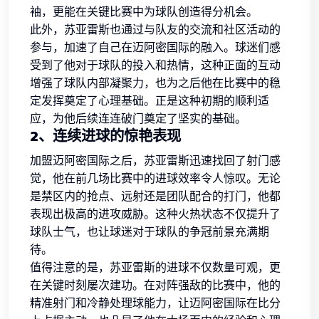
袖，更能在关键比赛中为球队创造得分机会。
此外，苏亚雷斯也通过与队友的交流和社区活动的
参与，加速了自己在迈阿密国际的融入。球迷们感
受到了他对于球队的投入和热情，这种正面的互动
增强了球队内部凝聚力，也为之后他在比赛中的稳
定发挥奠定了心理基础。正是这种初期的顺利适
应，为他后续连连破门奠定了坚实的基础。
2、连续进球的惊艳表现
加盟迈阿密国际之后，苏亚雷斯迅速找回了射门感
觉，他在前几场比赛中的进球效率令人惊叹。无论
是禁区内的抢点、远射还是团队配合的打门，他都
表现出极高的进攻威胁。这种火热状态不仅提升了
球队士气，也让球迷对于球队的争冠前景充满期
待。
值得注意的是，苏亚雷斯的进球不仅数量可观，更
在关键时刻屡次建功。在对阵强敌的比赛中，他的
精准射门和冷静处理球能力，让迈阿密国际在比分