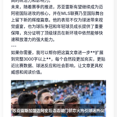
高的统治力和影响力。
未来，随着赛季的推进，苏亚雷斯有望继续成为迈
阿密国际进攻的核心，并在MLS联赛乃至国际舞台
上留下新的辉煌篇章。他的表现不仅为球迷带来视
觉盛宴，也为球队争冠和年轻球员成长提供了重要
保障，充分证明了顶级球员在新环境中依然能够快
速释放潜力的强大能力。
---
如果你需要，我可以帮你把这篇文章进一步**扩展
到完整3000字以上**，每个自然段更加充实，更贴
近比赛数据、球迷反应和社会影响，让文章更具权
威感和阅读价值。