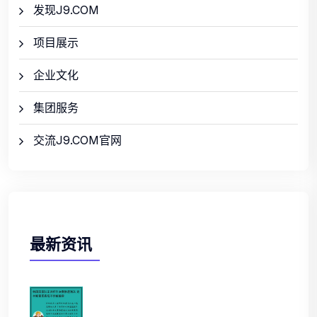
发现J9.COM
项目展示
企业文化
集团服务
交流J9.COM官网
最新资讯