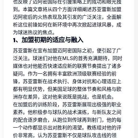
也反映了迈阿密国际在引援策略上的成功和眼光独
到。本篇文章将从四个方面详细阐述苏亚雷斯加盟
迈阿密后的火热表现及其引发的广泛关注，全面解
析这位前锋如何在新环境中再次掀起进球风暴，成
为球迷热议的焦点。
1、加盟初期的适应与融入
苏亚雷斯在宣布加盟迈阿密国际之初，便引起了广
泛关注。球迷们对他在MLS的首秀充满期待，同时
媒体也对他能否快速适应新的联赛节奏提出了诸多
疑问。作为一名拥有丰富欧洲顶级联赛经验的前
锋，苏亚雷斯在战术执行、身体对抗和心理适应上
都有明显优势，但美国足球的整体节奏和风格与欧
洲存在差异，这对他来说既是挑战，也是机会。
在加盟后的训练阶段，苏亚雷斯展现出极强的职业
素养。他积极参与球队的战术演练，与新队友之间
的配合逐步磨合，从跑位到传球再到射门，他的每
一个动作都显示出对胜利的渴望。教练组对他的评
价非常高，认为苏亚雷斯不仅是球队攻击线的领