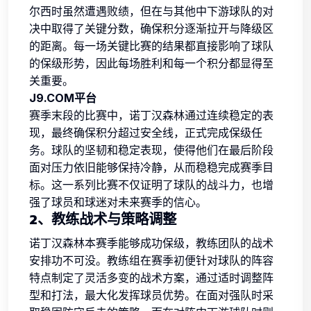
尔西时虽然遭遇败绩，但在与其他中下游球队的对
决中取得了关键分数，确保积分逐渐拉开与降级区
的距离。每一场关键比赛的结果都直接影响了球队
的保级形势，因此每场胜利和每一个积分都显得至
关重要。
J9.COM平台
赛季末段的比赛中，诺丁汉森林通过连续稳定的表
现，最终确保积分超过安全线，正式完成保级任
务。球队的坚韧和稳定表现，使得他们在最后阶段
面对压力依旧能够保持冷静，从而稳稳完成赛季目
标。这一系列比赛不仅证明了球队的战斗力，也增
强了球员和球迷对未来赛季的信心。
2、教练战术与策略调整
诺丁汉森林本赛季能够成功保级，教练团队的战术
安排功不可没。教练组在赛季初便针对球队的阵容
特点制定了灵活多变的战术方案，通过适时调整阵
型和打法，最大化发挥球员优势。在面对强队时采