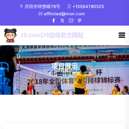
庆阳市转僚峰78号
+13594780325
afflicted@msn.com
项目展示
首页
-
项目展示