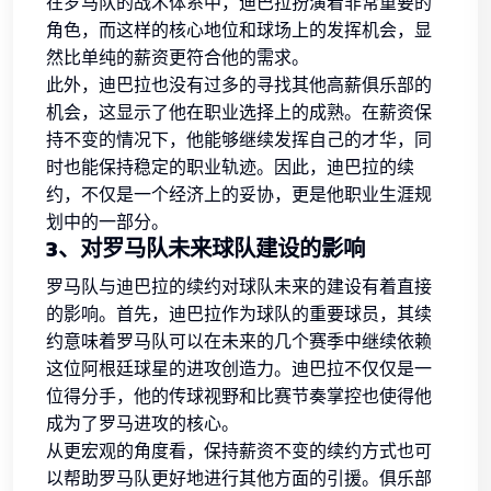
在罗马队的战术体系中，迪巴拉扮演着非常重要的
角色，而这样的核心地位和球场上的发挥机会，显
然比单纯的薪资更符合他的需求。
此外，迪巴拉也没有过多的寻找其他高薪俱乐部的
机会，这显示了他在职业选择上的成熟。在薪资保
持不变的情况下，他能够继续发挥自己的才华，同
时也能保持稳定的职业轨迹。因此，迪巴拉的续
约，不仅是一个经济上的妥协，更是他职业生涯规
划中的一部分。
3、对罗马队未来球队建设的影响
罗马队与迪巴拉的续约对球队未来的建设有着直接
的影响。首先，迪巴拉作为球队的重要球员，其续
约意味着罗马队可以在未来的几个赛季中继续依赖
这位阿根廷球星的进攻创造力。迪巴拉不仅仅是一
位得分手，他的传球视野和比赛节奏掌控也使得他
成为了罗马进攻的核心。
从更宏观的角度看，保持薪资不变的续约方式也可
以帮助罗马队更好地进行其他方面的引援。俱乐部