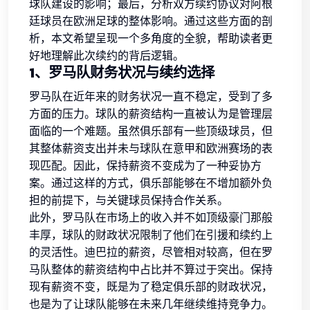
球队建设的影响；最后，分析双方续约协议对阿根
廷球员在欧洲足球的整体影响。通过这些方面的剖
析，本文希望呈现一个多角度的全貌，帮助读者更
好地理解此次续约的背后逻辑。
1、罗马队财务状况与续约选择
罗马队在近年来的财务状况一直不稳定，受到了多
方面的压力。球队的薪资结构一直被认为是管理层
面临的一个难题。虽然俱乐部有一些顶级球员，但
其整体薪资支出并未与球队在意甲和欧洲赛场的表
现匹配。因此，保持薪资不变成为了一种妥协方
案。通过这样的方式，俱乐部能够在不增加额外负
担的前提下，与关键球员保持合作关系。
此外，罗马队在市场上的收入并不如顶级豪门那般
丰厚，球队的财政状况限制了他们在引援和续约上
的灵活性。迪巴拉的薪资，尽管相对较高，但在罗
马队整体的薪资结构中占比并不算过于突出。保持
现有薪资不变，既是为了稳定俱乐部的财政状况，
也是为了让球队能够在未来几年继续维持竞争力。