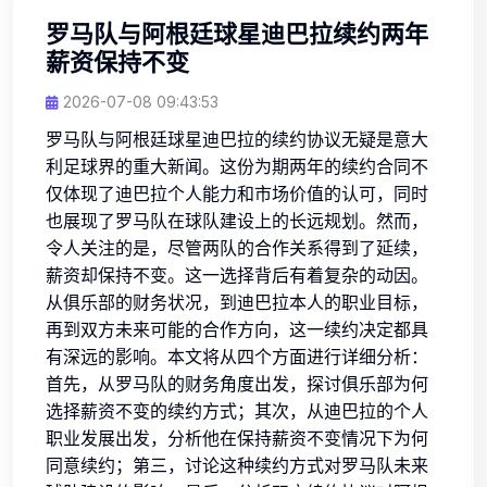
罗马队与阿根廷球星迪巴拉续约两年
薪资保持不变
2026-07-08 09:43:53
罗马队与阿根廷球星迪巴拉的续约协议无疑是意大
利足球界的重大新闻。这份为期两年的续约合同不
仅体现了迪巴拉个人能力和市场价值的认可，同时
也展现了罗马队在球队建设上的长远规划。然而，
令人关注的是，尽管两队的合作关系得到了延续，
薪资却保持不变。这一选择背后有着复杂的动因。
从俱乐部的财务状况，到迪巴拉本人的职业目标，
再到双方未来可能的合作方向，这一续约决定都具
有深远的影响。本文将从四个方面进行详细分析：
首先，从罗马队的财务角度出发，探讨俱乐部为何
选择薪资不变的续约方式；其次，从迪巴拉的个人
职业发展出发，分析他在保持薪资不变情况下为何
同意续约；第三，讨论这种续约方式对罗马队未来