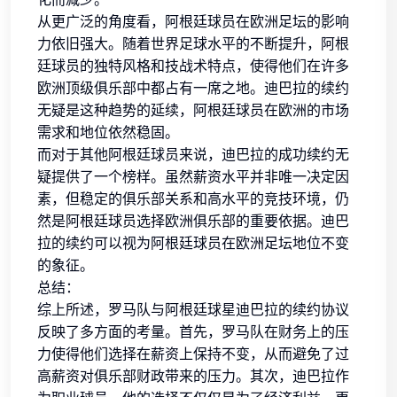
从更广泛的角度看，阿根廷球员在欧洲足坛的影响
力依旧强大。随着世界足球水平的不断提升，阿根
廷球员的独特风格和技战术特点，使得他们在许多
欧洲顶级俱乐部中都占有一席之地。迪巴拉的续约
无疑是这种趋势的延续，阿根廷球员在欧洲的市场
需求和地位依然稳固。
而对于其他阿根廷球员来说，迪巴拉的成功续约无
疑提供了一个榜样。虽然薪资水平并非唯一决定因
素，但稳定的俱乐部关系和高水平的竞技环境，仍
然是阿根廷球员选择欧洲俱乐部的重要依据。迪巴
拉的续约可以视为阿根廷球员在欧洲足坛地位不变
的象征。
总结：
综上所述，罗马队与阿根廷球星迪巴拉的续约协议
反映了多方面的考量。首先，罗马队在财务上的压
力使得他们选择在薪资上保持不变，从而避免了过
高薪资对俱乐部财政带来的压力。其次，迪巴拉作