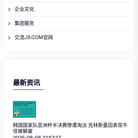
企业文化
集团服务
交流J9.COM官网
最新资讯
韩国国家队亚洲杯半决赛惨遭淘汰 克林斯曼因表现不
佳被解雇
2026-08-06 12:53:17