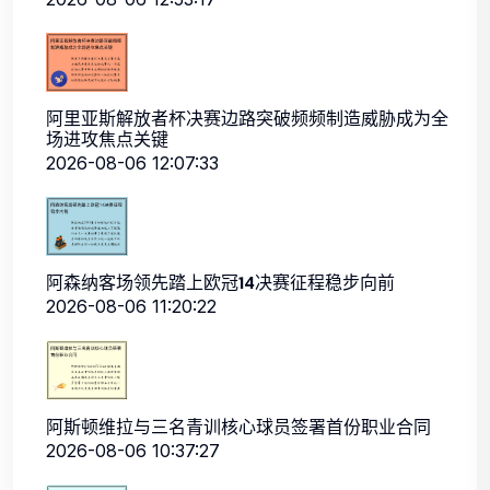
阿里亚斯解放者杯决赛边路突破频频制造威胁成为全
场进攻焦点关键
2026-08-06 12:07:33
阿森纳客场领先踏上欧冠14决赛征程稳步向前
2026-08-06 11:20:22
阿斯顿维拉与三名青训核心球员签署首份职业合同
2026-08-06 10:37:27