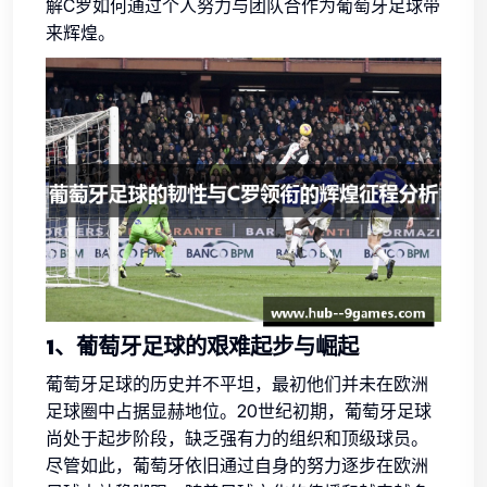
解C罗如何通过个人努力与团队合作为葡萄牙足球带
来辉煌。
1、葡萄牙足球的艰难起步与崛起
葡萄牙足球的历史并不平坦，最初他们并未在欧洲
足球圈中占据显赫地位。20世纪初期，葡萄牙足球
尚处于起步阶段，缺乏强有力的组织和顶级球员。
尽管如此，葡萄牙依旧通过自身的努力逐步在欧洲