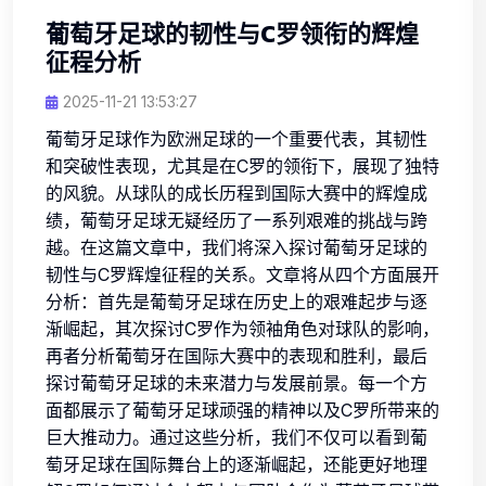
葡萄牙足球的韧性与C罗领衔的辉煌
征程分析
2025-11-21 13:53:27
葡萄牙足球作为欧洲足球的一个重要代表，其韧性
和突破性表现，尤其是在C罗的领衔下，展现了独特
的风貌。从球队的成长历程到国际大赛中的辉煌成
绩，葡萄牙足球无疑经历了一系列艰难的挑战与跨
越。在这篇文章中，我们将深入探讨葡萄牙足球的
韧性与C罗辉煌征程的关系。文章将从四个方面展开
分析：首先是葡萄牙足球在历史上的艰难起步与逐
渐崛起，其次探讨C罗作为领袖角色对球队的影响，
再者分析葡萄牙在国际大赛中的表现和胜利，最后
探讨葡萄牙足球的未来潜力与发展前景。每一个方
面都展示了葡萄牙足球顽强的精神以及C罗所带来的
巨大推动力。通过这些分析，我们不仅可以看到葡
萄牙足球在国际舞台上的逐渐崛起，还能更好地理