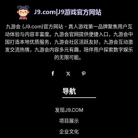
九游会 (J9.com)官方网站 - 真人游戏第一品牌聚焦用户互
动体验与内容丰富度。九游会官网提供便捷入口，九游会中
国打造本地优质服务，九游会社区活跃友好，九游会互动激
发交流热情，九游会内容多元有趣，陪伴用户探索数字娱乐
的无限可能。
导航
发现J9.COM
项目展示
企业文化