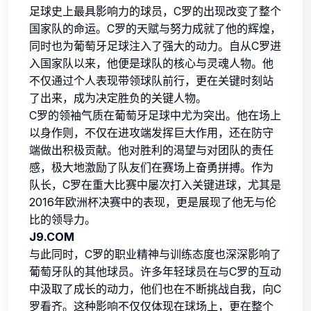
足球史上最具影响力的球员，C罗的出现改变了整个
国家队的命运。C罗的天赋与努力成就了他的辉煌，
同时也为葡萄牙足球注入了强大的动力。自从C罗进
入国家队以来，他便是球队的核心与灵魂人物。他
不仅通过个人表现带领球队前行，更在关键时刻站
了出来，成为决定胜负的关键人物。
C罗的领袖气质在葡萄牙足球中尤为突出。他在场上
以身作则，不仅在进攻端发挥巨大作用，还在防守
端做出积极贡献。他对胜利的渴望与对团队的责任
感，极大地激励了队友们在赛场上奋勇拼搏。作为
队长，C罗在重大比赛中屡次打入关键进球，尤其是
2016年欧洲杯决赛中的表现，更是展现了他无与伦
比的领导力。
J9.COM
与此同时，C罗的职业精神与训练态度也深深影响了
葡萄牙队的其他球员。许多年轻球员在与C罗的互动
中汲取了成长的动力，他们也在不断挑战自我，向C
罗看齐。这种影响不仅仅体现在球场上，更在整个