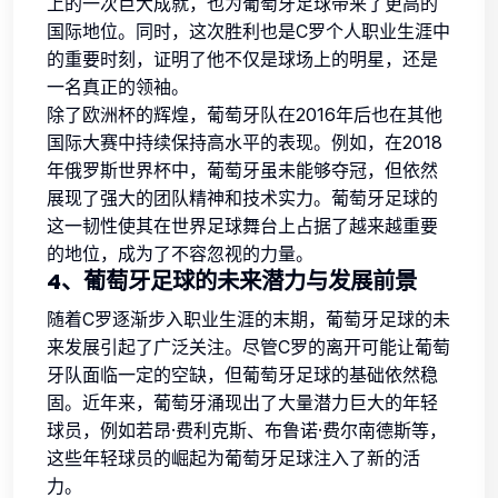
上的一次巨大成就，也为葡萄牙足球带来了更高的
国际地位。同时，这次胜利也是C罗个人职业生涯中
的重要时刻，证明了他不仅是球场上的明星，还是
一名真正的领袖。
除了欧洲杯的辉煌，葡萄牙队在2016年后也在其他
国际大赛中持续保持高水平的表现。例如，在2018
年俄罗斯世界杯中，葡萄牙虽未能够夺冠，但依然
展现了强大的团队精神和技术实力。葡萄牙足球的
这一韧性使其在世界足球舞台上占据了越来越重要
的地位，成为了不容忽视的力量。
4、葡萄牙足球的未来潜力与发展前景
随着C罗逐渐步入职业生涯的末期，葡萄牙足球的未
来发展引起了广泛关注。尽管C罗的离开可能让葡萄
牙队面临一定的空缺，但葡萄牙足球的基础依然稳
固。近年来，葡萄牙涌现出了大量潜力巨大的年轻
球员，例如若昂·费利克斯、布鲁诺·费尔南德斯等，
这些年轻球员的崛起为葡萄牙足球注入了新的活
力。