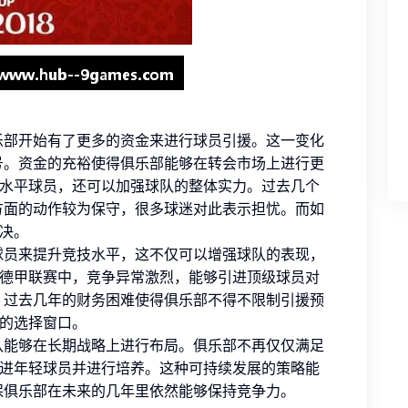
乐部开始有了更多的资金来进行球员引援。这一变化
号。资金的充裕使得俱乐部能够在转会市场上进行更
水平球员，还可以加强球队的整体实力。过去几个
方面的动作较为保守，很多球迷对此表示担忧。而如
决。
球员来提升竞技水平，这不仅可以增强球队的表现，
德甲联赛中，竞争异常激烈，能够引进顶级球员对
。过去几年的财务困难使得俱乐部不得不限制引援预
的选择窗口。
队能够在长期战略上进行布局。俱乐部不再仅仅满足
进年轻球员并进行培养。这种可持续发展的策略能
保俱乐部在未来的几年里依然能够保持竞争力。