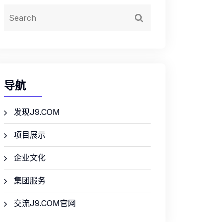
导航
发现J9.COM
项目展示
企业文化
集团服务
交流J9.COM官网