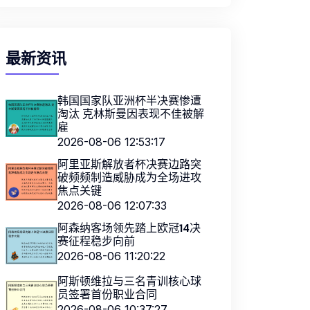
最新资讯
韩国国家队亚洲杯半决赛惨遭
淘汰 克林斯曼因表现不佳被解
雇
2026-08-06 12:53:17
阿里亚斯解放者杯决赛边路突
破频频制造威胁成为全场进攻
焦点关键
2026-08-06 12:07:33
阿森纳客场领先踏上欧冠14决
赛征程稳步向前
2026-08-06 11:20:22
阿斯顿维拉与三名青训核心球
员签署首份职业合同
2026-08-06 10:37:27