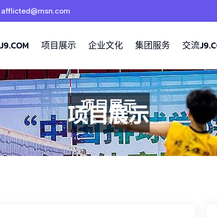
afflicted@msn.com
9.COM
项目展示
企业文化
集团服务
交流J9.
项目展示
首页
-
项目展示