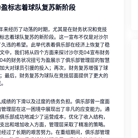
为盈标志着球队复苏新阶段
4）近年来经历了动荡的时期，尤其是在财务状况和竞技
标志着球队复苏的新阶段。这一宣布不仅是对沙尔
了久违的希望。此举代表着俱乐部在经济上恢复了稳
文中，我们将从四个方面来探讨沙尔克04宣布财务
04的财务状况扭亏为盈展示了俱乐部管理层的智慧
加大对球员引援的投入；再次，财务复苏增强了球
；最后，财务复苏为球队在竞技层面提供了更大的
光。
队成绩的下滑以及过度的债务负担。俱乐部曾一度面
的管理层在这一困境中展现出了非凡的应变能力。通
俱乐部成功地减少了运营成本，优化了收入结构，
支出和增加收入方面，管理层采取了精准的策略。
是经过了长期的艰苦努力。在重组期间，俱乐部管理