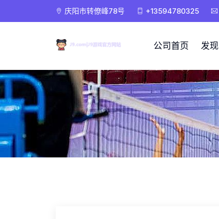
庆阳市转僚峰78号
+13594780325
公司首页
发现J