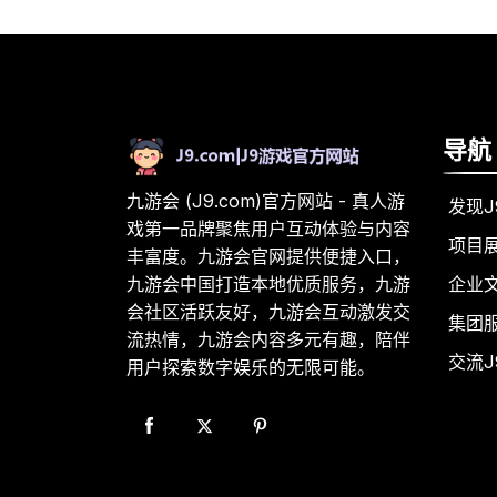
导航
九游会 (J9.com)官方网站 - 真人游
发现J
戏第一品牌聚焦用户互动体验与内容
项目
丰富度。九游会官网提供便捷入口，
企业
九游会中国打造本地优质服务，九游
会社区活跃友好，九游会互动激发交
集团
流热情，九游会内容多元有趣，陪伴
交流J
用户探索数字娱乐的无限可能。