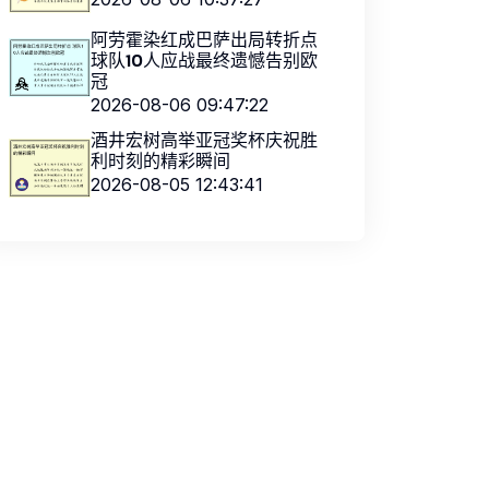
阿劳霍染红成巴萨出局转折点
球队10人应战最终遗憾告别欧
冠
2026-08-06 09:47:22
酒井宏树高举亚冠奖杯庆祝胜
利时刻的精彩瞬间
2026-08-05 12:43:41