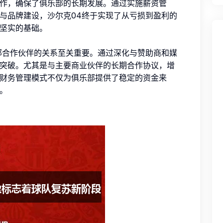
作，确保了俱乐部的长期发展。通过实施薪资管
与品牌建设，沙尔克04终于实现了从亏损到盈利的
坚实的基础。
部合作伙伴的关系至关重要。通过深化与赞助商和媒
突破。尤其是与主要商业伙伴的长期合作协议，增
财务管理模式不仅为俱乐部提供了稳定的资金来
。