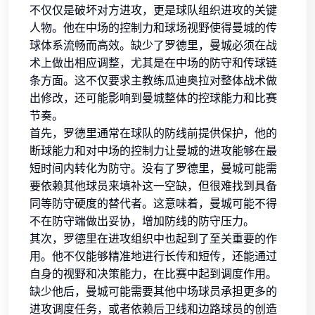
不仅仅是破坏对方进攻，更是球队组织进攻的关键
人物。他在中场的控制力和球场视野使得曼城的传
球体系流畅而高效。缺少了罗德里，曼城必须在战
术上做出相应调整，尤其是在中场的防守和传球链
条方面。这不仅要求主教练瓜迪奥拉对整体战术做
出修改，还可能影响到曼城整体的控球能力和比赛
节奏。
首先，罗德里通常在球队的防线前提供保护，他的
断球能力和对中场的控制力让曼城的进攻能够在最
短时间内转化为防守。没有了罗德里，曼城可能需
要依赖其他球员来填补这一空缺，但很难找到具备
同等防守硬度的替代者。这意味着，曼城可能不得
不在防守端做出妥协，增加防线的防守压力。
其次，罗德里在进攻组织中也起到了至关重要的作
用。他不仅能够精准地进行长传和短传，还能通过
自身的视野和决策能力，在比赛中起到调度作用。
缺少他后，曼城可能需要其他中场球员承担更多的
进攻调度任务，或者依赖后卫线和边路球员的创造