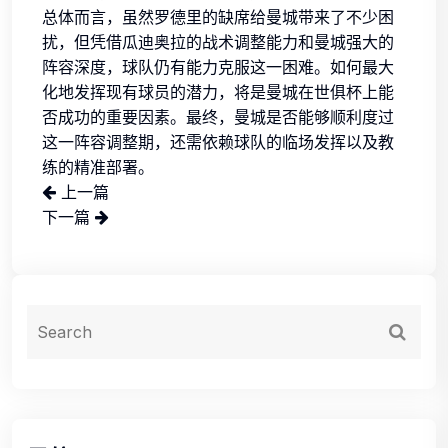
总体而言，虽然罗德里的缺席给曼城带来了不少困
扰，但凭借瓜迪奥拉的战术调整能力和曼城强大的
阵容深度，球队仍有能力克服这一困难。如何最大
化地发挥现有球员的潜力，将是曼城在世俱杯上能
否成功的重要因素。最终，曼城是否能够顺利度过
这一阵容调整期，还需依赖球队的临场发挥以及教
练的精准部署。
上一篇
下一篇