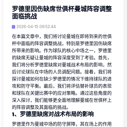
罗德里因伤缺席世俱杯曼城阵容调整
面临挑战
2026-04-15 09:52:44
在本篇文章中，我们将讨论曼城在即将到来的世俱
杯中面临的阵容调整挑战，特别是罗德里因伤缺席
所带来的影响。作为球队的核心中场之一，罗德里
的缺席无疑让曼城的阵容深度受到了考验。首先，
我们将分析罗德里缺席对曼城战术布局的影响，然
后讨论球队在中场的人员调配问题。接着，我们将
探讨曼城如何在缺少罗德里的情况下维持球队的进
攻和防守平衡。最后，我们将评估替补球员的表现
和球队在关键比赛中的应对策略。通过这些角度的
深入探讨，我们能够更全面地理解曼城在世俱杯上
的阵容调整及其面临的挑战。
1、罗德里缺席对战术布局的影响
罗德里作为曼城中场的防守屏障，其在场上的作用