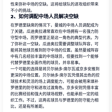
性来弥补中场的空缺。这将给球队的进攻组织带来
不小的挑战。
2、如何调配中场人员解决空缺
在罗德里缺席的情况下，曼城的中场人员调配成为
了关键。瓜迪奥拉通常喜欢在中场拥有一名强力防
守型中场，而罗德里正是这一角色的典型代表。为
了弥补这一空缺，瓜迪奥拉需要调整球队阵容，可
能将其他球员推到防守中场的位置。虽然曼城阵容
中有几名经验丰富的中场球员，但要找到一个能够
代替罗德里全面作用的球员，并非易事。
一个可能的选择是将贝尔纳多·席尔瓦或京多安推到
更深的中场位置。贝尔纳多·席尔瓦凭借其出色的控
球技术和灵活的场上调度能力，可能会被用来填补
罗德里的防守和进攻过渡角色。京多安则凭借丰富
的比赛经验和强大的球场视野，也能承担一定的组
织工作。不过，这两名球员与罗德里的防守能力相
比，还是有所差距。