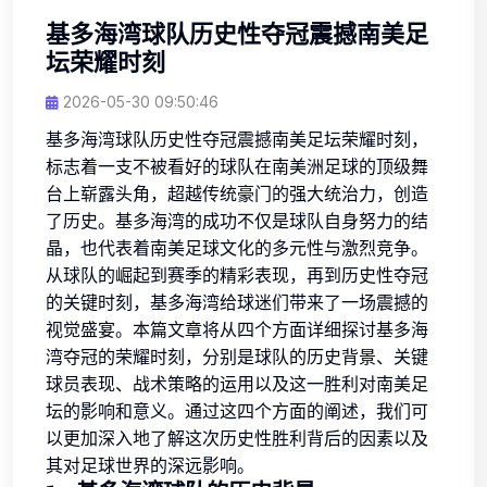
基多海湾球队历史性夺冠震撼南美足
坛荣耀时刻
2026-05-30 09:50:46
基多海湾球队历史性夺冠震撼南美足坛荣耀时刻，
标志着一支不被看好的球队在南美洲足球的顶级舞
台上崭露头角，超越传统豪门的强大统治力，创造
了历史。基多海湾的成功不仅是球队自身努力的结
晶，也代表着南美足球文化的多元性与激烈竞争。
从球队的崛起到赛季的精彩表现，再到历史性夺冠
的关键时刻，基多海湾给球迷们带来了一场震撼的
视觉盛宴。本篇文章将从四个方面详细探讨基多海
湾夺冠的荣耀时刻，分别是球队的历史背景、关键
球员表现、战术策略的运用以及这一胜利对南美足
坛的影响和意义。通过这四个方面的阐述，我们可
以更加深入地了解这次历史性胜利背后的因素以及
其对足球世界的深远影响。