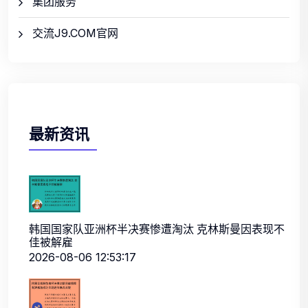
集团服务
交流J9.COM官网
最新资讯
韩国国家队亚洲杯半决赛惨遭淘汰 克林斯曼因表现不
佳被解雇
2026-08-06 12:53:17