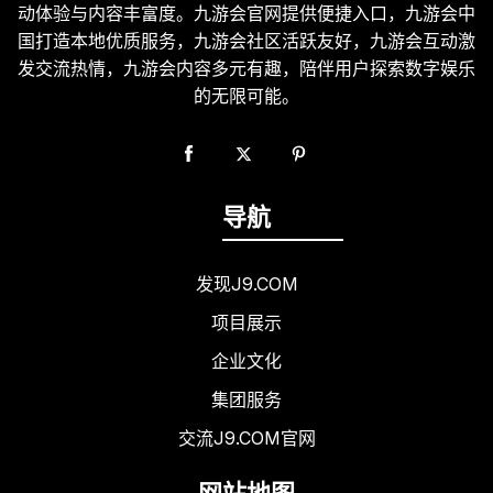
动体验与内容丰富度。九游会官网提供便捷入口，九游会中
国打造本地优质服务，九游会社区活跃友好，九游会互动激
发交流热情，九游会内容多元有趣，陪伴用户探索数字娱乐
的无限可能。
导航
发现J9.COM
项目展示
企业文化
集团服务
交流J9.COM官网