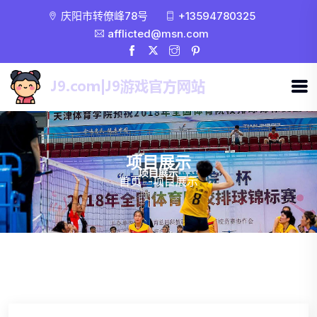
庆阳市转僚峰78号
+13594780325
afflicted@msn.com
项目展示
首页
-
项目展示