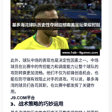
此外，球队中场的表现也是决定性因素之一。中场
球员在比赛中的传控能力和调度能力让整个球队的
攻防转换更加流畅。他们不仅为前锋创造机会，也
能在防守端有效阻止对手的进攻。可以说，基多海
湾的球员们各司其职，在比赛中都发挥了关键作
用。
J9.COM平台
3、战术策略的巧妙运用