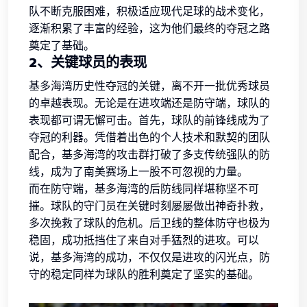
队不断克服困难，积极适应现代足球的战术变化，
逐渐积累了丰富的经验，这为他们最终的夺冠之路
奠定了基础。
2、关键球员的表现
基多海湾历史性夺冠的关键，离不开一批优秀球员
的卓越表现。无论是在进攻端还是防守端，球队的
表现都可谓无懈可击。首先，球队的前锋线成为了
夺冠的利器。凭借着出色的个人技术和默契的团队
配合，基多海湾的攻击群打破了多支传统强队的防
线，成为了南美赛场上一股不可忽视的力量。
而在防守端，基多海湾的后防线同样堪称坚不可
摧。球队的守门员在关键时刻屡屡做出神奇扑救，
多次挽救了球队的危机。后卫线的整体防守也极为
稳固，成功抵挡住了来自对手猛烈的进攻。可以
说，基多海湾的成功，不仅仅是进攻的闪光点，防
守的稳定同样为球队的胜利奠定了坚实的基础。