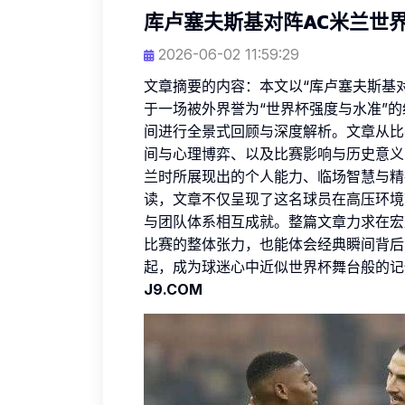
库卢塞夫斯基对阵AC米兰世
2026-06-02 11:59:29
文章摘要的内容：本文以“库卢塞夫斯基
于一场被外界誉为“世界杯强度与水准”
间进行全景式回顾与深度解析。文章从比
间与心理博弈、以及比赛影响与历史意义
兰时所展现出的个人能力、临场智慧与精
读，文章不仅呈现了这名球员在高压环境
与团队体系相互成就。整篇文章力求在宏
比赛的整体张力，也能体会经典瞬间背后
起，成为球迷心中近似世界杯舞台般的记
J9.COM