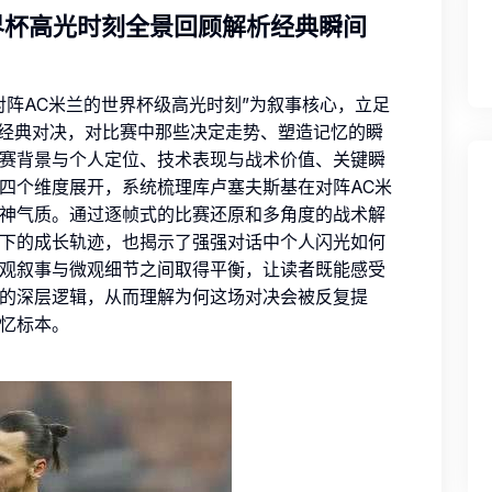
界杯高光时刻全景回顾解析经典瞬间
对阵AC米兰的世界杯级高光时刻”为叙事核心，立足
的经典对决，对比赛中那些决定走势、塑造记忆的瞬
赛背景与个人定位、技术表现与战术价值、关键瞬
四个维度展开，系统梳理库卢塞夫斯基在对阵AC米
神气质。通过逐帧式的比赛还原和多角度的战术解
下的成长轨迹，也揭示了强强对话中个人闪光如何
观叙事与微观细节之间取得平衡，让读者既能感受
的深层逻辑，从而理解为何这场对决会被反复提
忆标本。