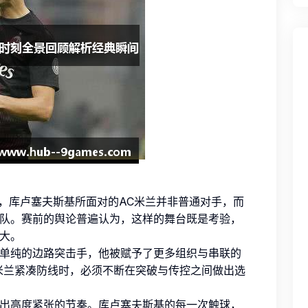
中，库卢塞夫斯基所面对的AC米兰并非普通对手，而
队。赛前的舆论普遍认为，这样的舞台既是考验，
大。
单纯的边路突击手，他被赋予了更多组织与串联的
米兰紧凑防线时，必须不断在突破与传控之间做出选
出高度紧张的节奏。库卢塞夫斯基的每一次触球，