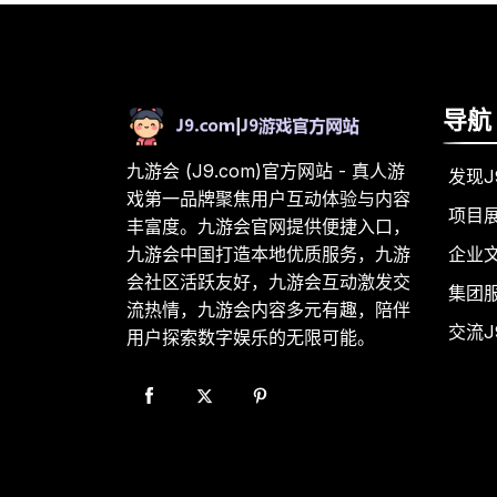
导航
九游会 (J9.com)官方网站 - 真人游
发现J
戏第一品牌聚焦用户互动体验与内容
项目
丰富度。九游会官网提供便捷入口，
企业
九游会中国打造本地优质服务，九游
会社区活跃友好，九游会互动激发交
集团
流热情，九游会内容多元有趣，陪伴
交流J
用户探索数字娱乐的无限可能。