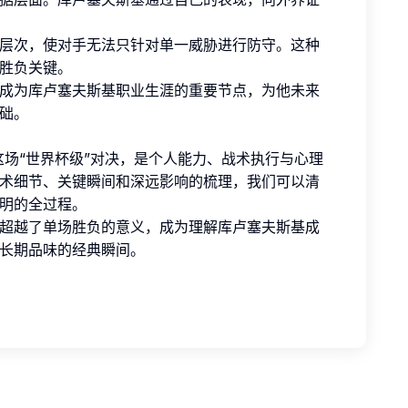
层次，使对手无法只针对单一威胁进行防守。这种
胜负关键。
成为库卢塞夫斯基职业生涯的重要节点，为他未来
础。
这场“世界杯级”对决，是个人能力、战术执行与心理
术细节、关键瞬间和深远影响的梳理，我们可以清
明的全过程。
超越了单场胜负的意义，成为理解库卢塞夫斯基成
长期品味的经典瞬间。