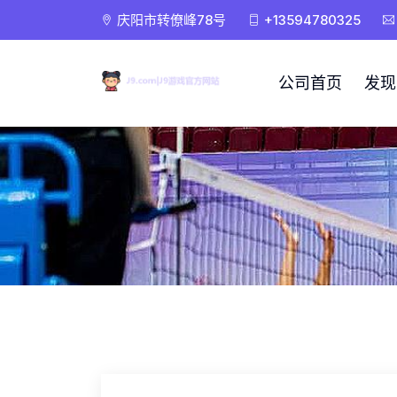
庆阳市转僚峰78号
+13594780325
公司首页
发现J