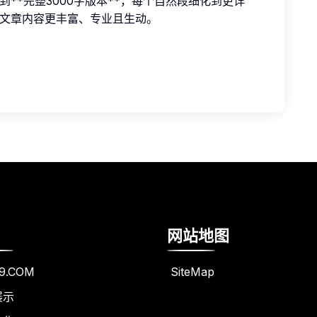
**完整3000字版本**，每个自然段细化到更详
文章内容更丰富、专业且生动。
网站地图
9.COM
SiteMap
展示