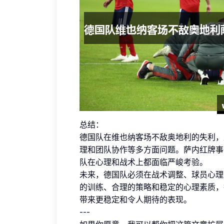
总结：
德国队在维也纳客场不敌奥地利的失利，
理和团队协作等多方面问题。萨内红牌事
队在心理和战术上都面临严峻考验。
未来，德国队必须在战术调整、球员心理
的训练、合理的策略和稳定的心理素质，
带来更稳定和令人期待的表现。
---