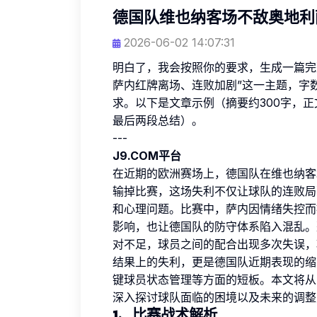
德国队维也纳客场不敌奥地利
2026-06-02 14:07:31
明白了，我会按照你的要求，生成一篇完
萨内红牌离场、连败加剧”这一主题，字数
求。以下是文章示例（摘要约300字，
最后两段总结）。
---
J9.COM平台
在近期的欧洲赛场上，德国队在维也纳客
输掉比赛，这场失利不仅让球队的连败局
和心理问题。比赛中，萨内因情绪失控而
影响，也让德国队的防守体系陷入混乱。
对不足，球员之间的配合出现多次失误，
结果上的失利，更是德国队近期表现的缩
键球员状态管理等方面的短板。本文将从
深入探讨球队面临的困境以及未来的调整
1、比赛战术解析